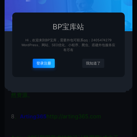
7
、
http://www.ad110.com
ad110.com
AD110 的使命是整合全球范围的创意、结构设
BP宝库站
计、艺术、广告、数字专精重要信息，与中文
Hi，欢迎来到BP宝库，需要外包可联系qq：2405474279
区域受众人群快乐撷取并从中受益。如今，
WordPress、网站、SEO优化、小程序、爬虫、搭建外包服务应
有尽有
AD110 已成为中文创意、结构设计、艺术、广
登录注册
我知道了
告人群最受推崇的互联网专精品牌之一，拥有
全球最丰富的创意、艺术、结构设计和广告天
然资源。
8
、
http://arting365.com
Arting365