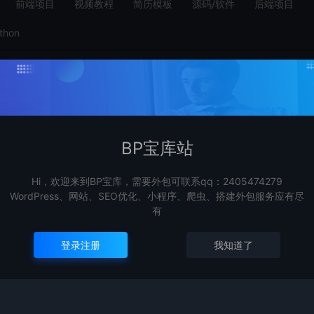
前端项目
视频教程
简历模板
源码/软件
后端项目
thon
BP宝库站
Hi，欢迎来到BP宝库，需要外包可联系qq：2405474279
WordPress、网站、SEO优化、小程序、爬虫、搭建外包服务应有尽
有
登录注册
我知道了
系统
微信公众号web操作后台
java