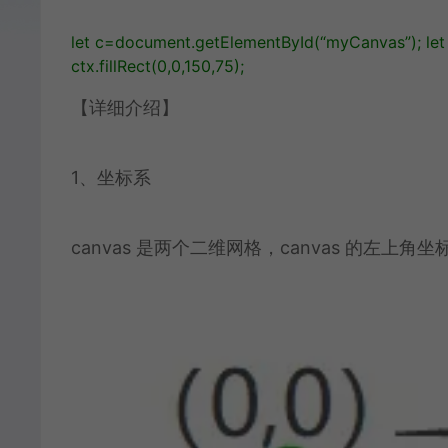
let
c
=
document
.
getElementById
(
“myCanvas”
);
let
ctx
.
fillRect
(
0
,
0
,
150
,
75
);
【详细介绍】
1、坐标系
canvas 是两个二维网格，canvas 的左上角坐标为