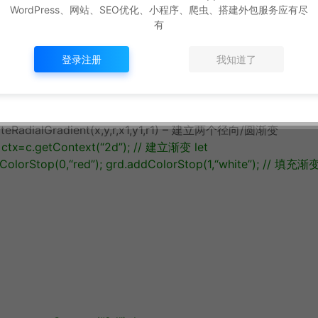
okeText
(
“Hello World”
,
10
,
50
);
WordPress、网站、SEO优化、小程序、爬虫、搭建外包服务应有尽
有
登录注册
我知道了
ateRadialGradient(x,y,r,x1,y1,r1) – 建立两个径向/圆渐变
ctx
=
c
.
getContext
(
“2d”
);
// 建立渐变
let
ColorStop
(
0
,
“red”
);
grd
.
addColorStop
(
1
,
“white”
);
// 填充渐