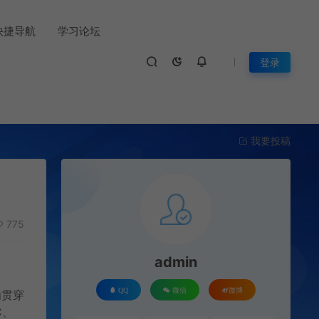
快捷导航
学习论坛
登录
我要投稿
775
admin
QQ
微信
微博
为贯穿
C、