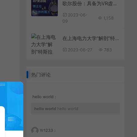
歌尔股份：具备为VR虚拟现实产品提供整体系统解决方案的能力为找刺激，女子给自己注射黑寡妇蜘蛛，心率飙升188，结果如何？
2023-06-
1,158
09
在上海电力大学“解剖”特斯拉 校企携手研发3D解构示教平台培养卓越工程师明星在资本面前有多卑微？杨颖被摸胸抱起，林更新被怒骂不敢回嘴
2023-06-27
783
热门评论
hello world：
hello world
hello world
本
Yr1233：