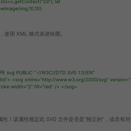
ctx
=
c
.
getContext
(
“2d”
);
let
awImage
(
img
,
10
,
10
);
ics)，使用 XML 格式表述绘图。
E svg PUBLIC “-//W3C//DTD SVG 1.1//EN”
dtd”>
<svg
xmlns=
“http://www.w3.org/2000/svg”
version=
“
roke-width=
“2”
fill=
“red”
/>
</svg>
ne 属性！该属性规定此 SVG 文件是否是”独立的”，或含有