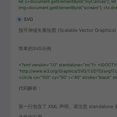
let
c
=
document
.
getElementById
(
“myCanvas”
);
let
img
=
document
.
getElementById
(
“scream”
);
ctx
.
dr
SVG
指可伸缩矢量绘图 (Scalable Vector Graph
简单的SVG示例
<?xml version=”1.0″ standalone=”no”?>
<!DOCTYP
“http://www.w3.org/Graphics/SVG/1.1/DTD/svg11.
<circle
cx=
“100”
cy=
“50”
r=
“40”
stroke=
“black”
st
代码解析：
第一行包含了 XML 声明。请注意 standalo
文件的引用。