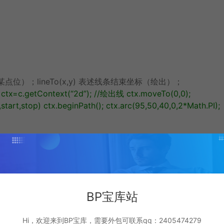
某点位）；lineTo(x,y) 表述线条结束坐标（绘出）；
ctx
=
c
.
getContext
(
“2d”
);
//绘出线
ctx
.
moveTo
(
0
,
0
);
start,stop)
ctx
.
beginPath
();
ctx
.
arc
(
95
,
50
,
40
,
0
,
2
*
Math
.
PI
);
BP宝库站
 上绘出实心的文本strokeText(text,x,y) – 在 canvas 上绘出空心的文
ctx
=
c
.
getContext
(
“2d”
);
ctx
.
font
=
“30px Arial”
;
//实心文本
Hi，欢迎来到BP宝库，需要外包可联系qq：2405474279