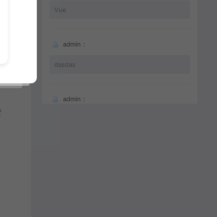
Vue
admin：
dasdas
admin：
变
66