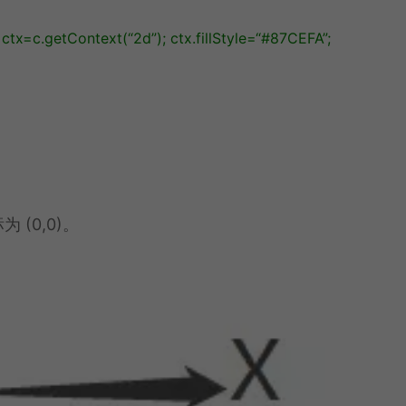
ctx
=
c
.
getContext
(
“2d”
);
ctx
.
fillStyle
=
“#87CEFA”
;
 (0,0)。