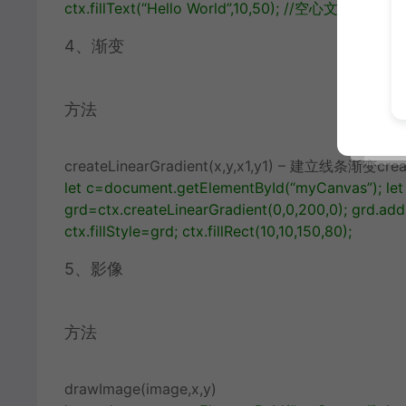
ctx
.
fillText
(
“Hello World”
,
10
,
50
);
//空心文本
ctx
.
str
4、渐变
方法
createLinearGradient(x,y,x1,y1) – 建立线条渐变cre
let
c
=
document
.
getElementById
(
“myCanvas”
);
let
grd
=
ctx
.
createLinearGradient
(
0
,
0
,
200
,
0
);
grd
.
add
ctx
.
fillStyle
=
grd
;
ctx
.
fillRect
(
10
,
10
,
150
,
80
);
5、影像
方法
drawImage(image,x,y)