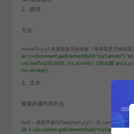
2、路径
方法：
moveTo(x,y) 表述线条开始坐标（将画笔悬空移动至
let
c
=
document
.
getElementById
(
“myCanvas”
);
let
ctx
.
lineTo
(
200
,
100
);
ctx
.
stroke
();
//绘出圆 arc(x,y,r,
ctx
.
stroke
();
3、文本
重要的属性和方法
font – 表述字体fillText(text,x,y) – 在 canvas
let
c
=
document
.
getElementById
(
“myCanvas”
);
let