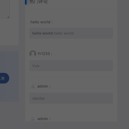
热门评论
hello world：
hello world
hello world
Yr1233：
Vue
工单
admin：
dasdas
admin：