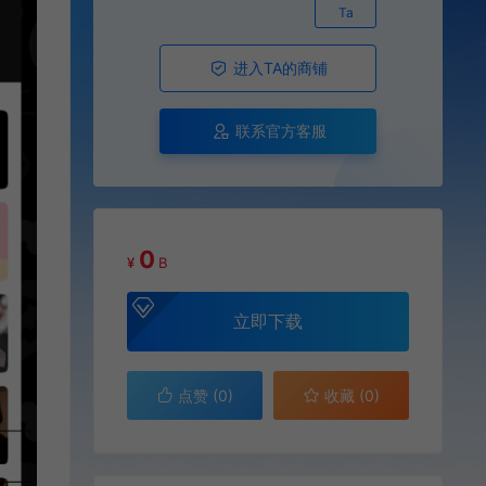
Ta
进入TA的商铺
联系官方客服
0
¥
B
立即下载
点赞 (
0
)
收藏 (0)