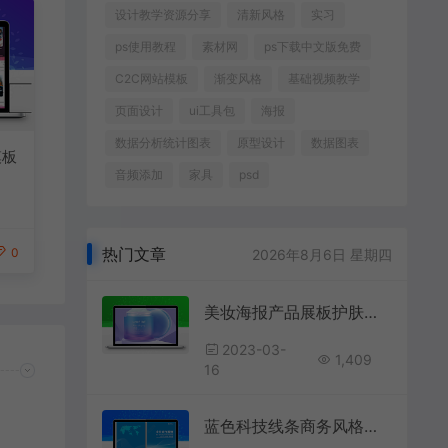
设计教学资源分享
清新风格
实习
ps使用教程
素材网
ps下载中文版免费
C2C网站模板
渐变风格
基础视频教学
页面设计
ui工具包
海报
数据分析统计图表
原型设计
数据图表
模板
音频添加
家具
psd
热门文章
0
2026年8月6日 星期四
美妆海报产品展板护肤品化妆品banner
2023-03-
1,409
16
蓝色科技线条商务风格公司企业画册封面科技画册封面