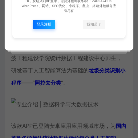
Hi，欢迎来到BP宝库，需要外包可联系qq：2405474279
WordPress、网站、SEO优化、小程序、爬虫、搭建外包服务应
有尽有
2019年10 月1日起《嘉兴市生活垃圾分类管理
登录注册
我知道了
条例》正式施行，嘉兴市生活垃圾分类指导中
心联合嘉兴市大统计数据产业发展管理局和宁
波工程建设学院统计数据工程建设中心师生，
研发基于人工智能算法为基础的
垃圾分类识别小
——“
”。
程序
阿拉去分类
该款APP已登陆安卓应用应用领域市场，为
国内