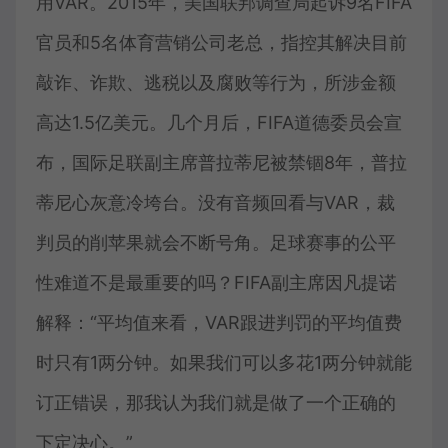
用VAR。2015年，美国联邦调查局起诉9名FIFA
官员和5名体育营销公司老总，指控其解决目前
敲诈、诈欺、逃税以及腐败等行为，所涉金额
高达1.5亿美元。几个月后，FIFA道德委员会宣
布，国际足联副主席普拉蒂尼被禁锢8年，普拉
蒂尼心灰意冷垮台。没有音频回看与VAR，裁
判员的削苹果就会不断号角。足球赛事的公平
性难道不是最重要的吗？FIFA副主席因凡提诺
解释：“平均值来看，VAR跟进判罚的平均值费
时只有1两分钟。如果我们可以多花1两分钟就能
订正错误，那我认为我们就是做了一个正确的
下定决心。”