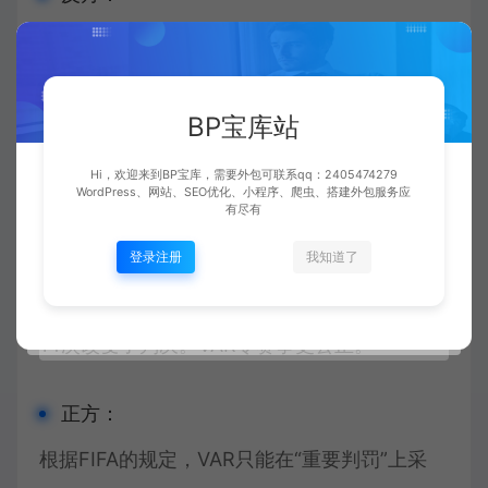
难道VAR判罚的准确性与公平性不比纯人工判
罚更高吗？FIFA裁判员委员会副主席科里纳表
BP宝库站
示，VAR99.3%的判决是正确的，“非常接近于
完美”。科里纳说，VAR已检视了亚洲杯包括112
Hi，欢迎来到BP宝库，需要外包可联系qq：2405474279
WordPress、网站、SEO优化、小程序、爬虫、搭建外包服务应
粒进球在内的335起事件，在48场小组赛中，
有尽有
平均值每场赛事近7次采用VAR；335起事件
登录注册
我知道了
中，17次是VAR回看。在VAR干预下，裁判员
14次改变了判决。VAR令赛事更公正。
正方：
根据FIFA的规定，VAR只能在“重要判罚”上采