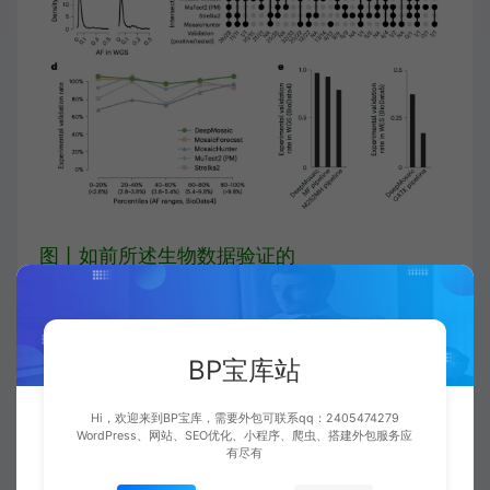
图丨如前所述生物数据验证的
在此操作过程中诞生的 DeepMosaic，结合了
BP宝库站
如前所述图像的单碱基 MV 的可视化模块，和
如前所述卷积神经网络的、用于不依赖仔细分
Hi，欢迎来到BP宝库，需要外包可联系qq：2405474279
WordPress、网站、SEO优化、小程序、爬虫、搭建外包服务应
有尽有
析样本的 MV 检验的分类模块。