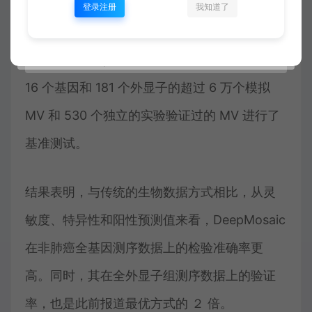
登录注册
我知道了
据介绍，该项目组用 18 万个模拟或实验验证过
的 MV 对 DeepMosaic 进行了训练，并对来自
16 个基因和 181 个外显子的超过 6 万个模拟
MV 和 530 个独立的实验验证过的 MV 进行了
基准测试。
结果表明，与传统的生物数据方式相比，从灵
敏度、特异性和阳性预测值来看，DeepMosaic
在非肺癌全基因测序数据上的检验准确率更
高。同时，其在全外显子组测序数据上的验证
率，也是此前报道最优方式的 ２ 倍。