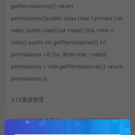
getPermissions(){ return
permissions;}}public class User { private List
roles; public User(List roles){ this.roles =
roles;} public int getPermissions(){ int
permissions =0; for (Role role : roles){
permissions = role.getPermissions();} return
permissions;}}
3.1.2资源管理
在职权信息掌控系统中，他们还须要对资源展
开管理。他们可以为每个资源分配两个职权