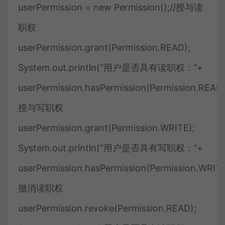
userPermission = new Permission();//授与读
职权
userPermission.grant(Permission.READ);
System.out.println(“用户是否具有读职权：”+
userPermission.hasPermission(Permission.READ))
授与写职权
userPermission.grant(Permission.WRITE);
System.out.println(“用户是否具有写职权：”+
userPermission.hasPermission(Permission.WRITE)
撤消读职权
userPermission.revoke(Permission.READ);