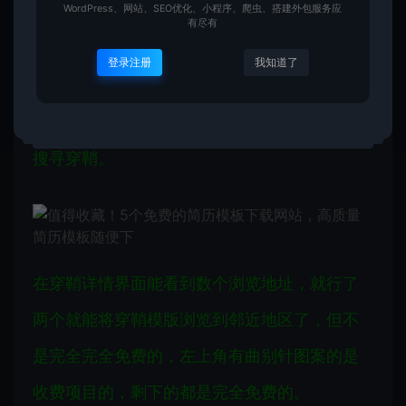
WordPress、网站、SEO优化、小程序、爬虫、搭建外包服务应
页模版、脚本素材、穿鞘模版、矢量素材、3D
有尽有
素材等等，穿鞘模版素材也挺丰富的。
登录注册
我知道了
在穿鞘界面，能依照分类查看穿鞘，也能间接
搜寻穿鞘。
在穿鞘详情界面能看到数个浏览地址，就行了
两个就能将穿鞘模版浏览到邻近地区了，但不
是完全完全免费的，左上角有曲别针图案的是
收费项目的，剩下的都是完全免费的。