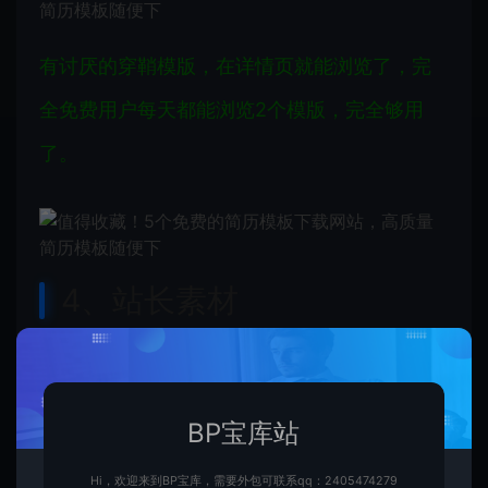
有讨厌的穿鞘模版，在详情页就能浏览了，完
全免费用户每天都能浏览2个模版，完全够用
了。
4、站长素材
sc.chinaz.com/jianli/free.html
两个大型综合设计类素材英文网站，它提供的
BP宝库站
素材有高清图片素材、PSD素材、PPT模版、网
Hi，欢迎来到BP宝库，需要外包可联系qq：2405474279