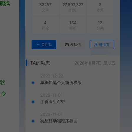
能找
32257
27,697,327
2
文章
浏览
收藏
4
134
13
评论
标签
分类
进主页
关注Ta
发私信
TA的动态
2026年8月7日 星期五
2023-12-22
用软
单页铅笔个人简历模版
改变
2023-11-01
丁香医生APP
2023-11-01
冥想移动端程序界面