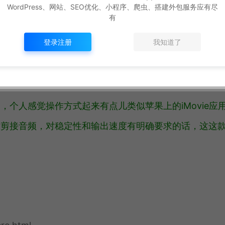
WordPress、网站、SEO优化、小程序、爬虫、搭建外包服务应有尽
件，能称之为Mac上的最强大的音频后期处理应用软件
有
它内置了许多专业的调色工具，全力支持360°全景剪接
登录注册
我知道了
个人感觉操作方式起来有点儿类似苹果上的iMovie应
时剪接音频，对稳定性和输出速度有明确要求的话，这这