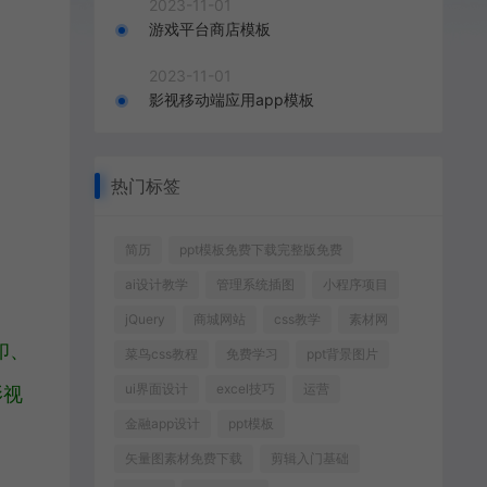
2023-11-01
游戏平台商店模板
2023-11-01
影视移动端应用app模板
热门标签
简历
ppt模板免费下载完整版免费
ai设计教学
管理系统插图
小程序项目
jQuery
商城网站
css教学
素材网
印、
菜鸟css教程
免费学习
ppt背景图片
ui界面设计
excel技巧
运营
影视
金融app设计
ppt模板
矢量图素材免费下载
剪辑入门基础