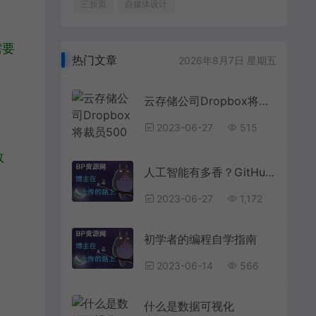
三折页
自媒体设计
需要
热门文章
2026年8月7日 星期五
云存储公司Dropbox将裁员500人，称未来属于人工智能
2023-06-27
515
效
人工智能有多香？GitHub调查发现美国超九成码农已投向AI怀抱天安门上毛主席像已挂73年，还要挂多久？早在1980年邓公便已解答
2023-06-27
1,172
初学者的编程自学指南
2023-06-14
566
什么是数据可视化