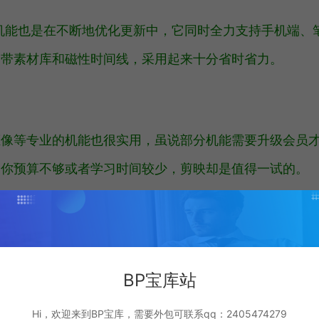
的机能也是在不断地优化更新中，它同时全力支持手机端、
自带素材库和磁性时间线，采用起来十分省时省力。
抠像等专业的机能也很实用，虽说部分机能需要升级会员
如你预算不够或者学习时间较少，剪映却是值得一试的。
BP宝库站
l/thankyou/
Hi，欢迎来到BP宝库，需要外包可联系qq：2405474279