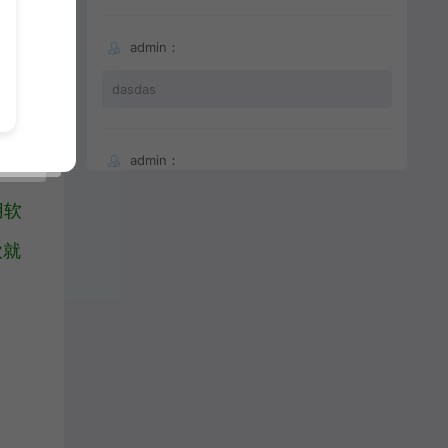
之
admin：
以及
dasdas
admin：
66
用软
款就