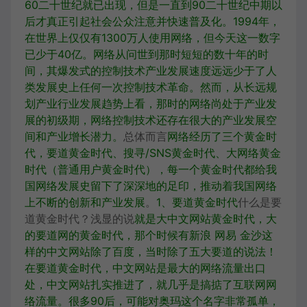
60二十世纪就已出现，但是一直到90二十世纪中期以
后才真正引起社会公众注意并快速普及化。1994年，
在世界上仅仅有1300万人使用网络，但今天这一数字
已少于40亿。网络从问世到那时短短的数十年的时
间，其爆发式的控制技术产业发展速度远远少于了人
类发展史
上任何一次控制技术革命。然而，从长远规
划产业行业发展趋势上看，那时的网络尚处于产业发
展的初级期，网络控制技术还存在很大的产业发展空
间和产业增长潜力。
总体而言
网络经历了三个黄金时
代，要道黄金时代、搜寻/SNS黄金时代、大网络黄金
时代（普通用户黄金时代），每一个黄金时代都给我
国网络发展史留下了深深地的足印，推动着我国网络
上不断的创新和产业发展
。
1、要道黄金时代
什么是要
道黄金时代？浅显的说
就是大中文网站黄金时代，大
的要道网的黄金时代，那个时候有新浪 网易 金沙这
样的中文网站除了百度，当时除了五大要道的说法！
在要道黄金时代，中文网站是最大的网络流量出口
处，中文网站扎实推进了，就几乎是搞掂了互联网网
络流量。
很多90后，可能对奥玛这个名字非常孤单，