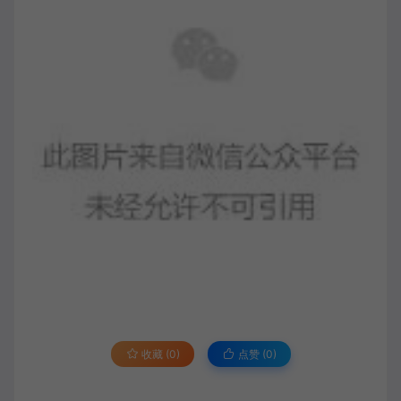
收藏 (0)
点赞 (
0
)