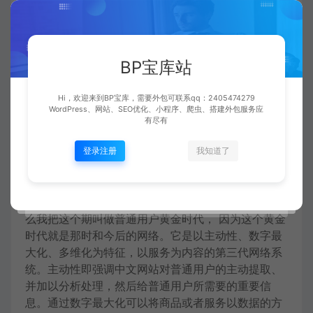
“有啊”在与阿里的竞争中落败。
在和百度的网络流量争夺中，阿里也在积极掌握主动
BP宝库站
权。07年阿里妈妈上线，类似百度的广告联盟产品，
连接商家和中小中文网站，实现网络流量变现，聚少
Hi，欢迎来到BP宝库，需要外包可联系qq：2405474279
成多，摆脱对百度搜寻网络流量依靠。08年阿里针对
WordPress、网站、SEO优化、小程序、爬虫、搭建外包服务应
网络流量动作不断：停止百度全网络平台投放，淘宝
有尽有
网正式屏蔽百度搜寻，淘宝和阿里妈妈合并，通过妈
妈手里的中小站点进行网络流量补血。上线淘宝客网
登录注册
我知道了
络平台，帮助淘宝卖家对接个人推广商品，按照成交
赚取CPS佣金，将网络流量利用发挥到了极致。搜寻
黄金时代，阿里通过淘
3、普通用户的黄金时代
为什
么我把这个期叫做普通用户黄金时代， 因为这个黄金
时代就是那时和今后的网络。它是以主动性、数字最
大化、多维化为特征，以服务为内容的第三代网络系
统。主动性即强调中文网站对普通用户的主动提取、
并加以分析处理，然后给普通用户所需要的重要信
息。通过数字最大化可以将商品或者服务以数据的方