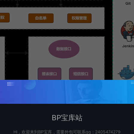
BP宝库站
Hi，欢迎来到BP宝库，需要外包可联系qq：2405474279