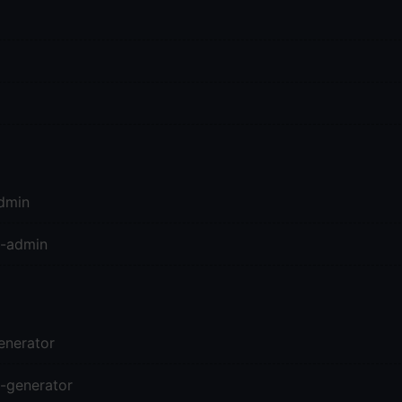
dmin
u-admin
enerator
-generator