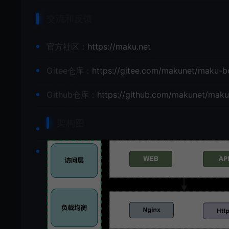
交流和反馈
官方社区：
https://maku.net
Gitee仓库：
https://gitee.com/makunet/maku-b
Github仓库：
https://github.com/makunet/mak
架构图