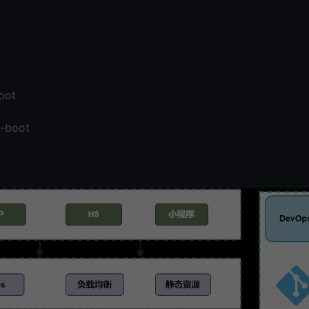
oot
u-boot