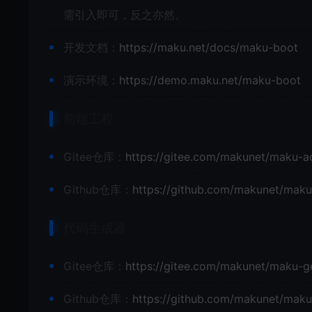
需引入即可，反之亦然。
开发文档：
https://maku.net/docs/maku-boot
演示环境：
https://demo.maku.net/maku-boot
前端工程
Gitee仓库：
https://gitee.com/makunet/maku-a
Github仓库：
https://github.com/makunet/mak
代码生成器
Gitee仓库：
https://gitee.com/makunet/maku-g
Github仓库：
https://github.com/makunet/maku