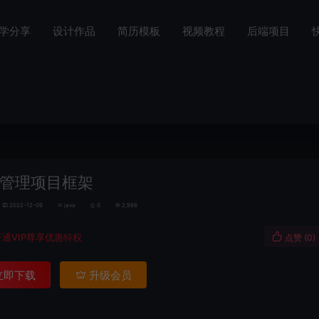
学分享
设计作品
简历模板
视频教程
后端项目
管理项目框架
2022-12-09
java
0
2,986
开通VIP尊享优惠特权
点赞 (
0
)
立即下载
升级会员