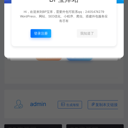
先选择最合适的方式来与此同时实现。与此同
Hi，欢迎来到BP宝库，需要外包可联系qq：2405474279
WordPress、网站、SEO优化、小程序、爬虫、搭建外包服务应
时，应著重可靠性、操控性和可移植性等各方
有尽有
面的考量。
登录注册
我知道了
收藏 (0)
点赞 (
0
)
admin
复制本文链接
生成海报