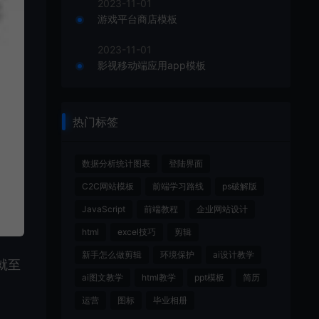
2023-11-01
游戏平台商店模板
2023-11-01
影视移动端应用app模板
热门标签
数据分析统计图表
登陆界面
C2C网站模板
前端学习路线
ps破解版
JavaScript
前端教程
企业网站设计
html
excel技巧
剪辑
新手怎么做剪辑
环境保护
ai设计教学
就至
ai图文教学
html教学
ppt模板
简历
运营
图标
毕业相册