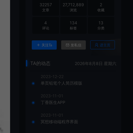
32257
27,712,889
2
文章
浏览
收藏
4
134
13
评论
标签
分类
进主页
关注Ta
发私信
TA的动态
2026年8月8日 星期六
2023-12-22
单页铅笔个人简历模版
2023-11-01
丁香医生APP
2023-11-01
冥想移动端程序界面