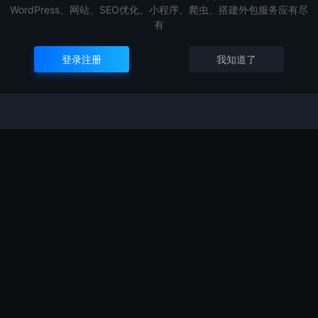
WordPress、网站、SEO优化、小程序、爬虫、搭建外包服务应有尽
能使用大批量查询。
有
登录注册
我知道了
开
分批处置
，这样能防止一次交互的信息量过大，从而导