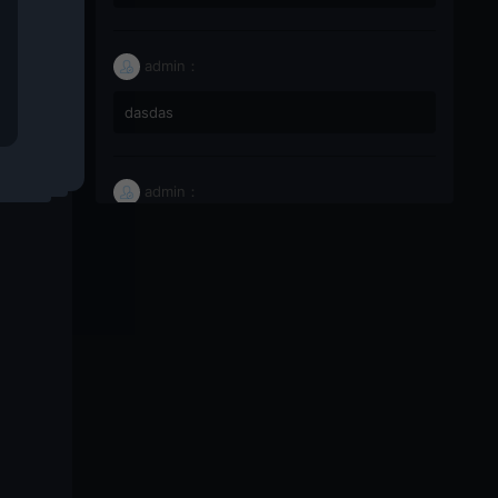
admin：
致
dasdas
admin：
66