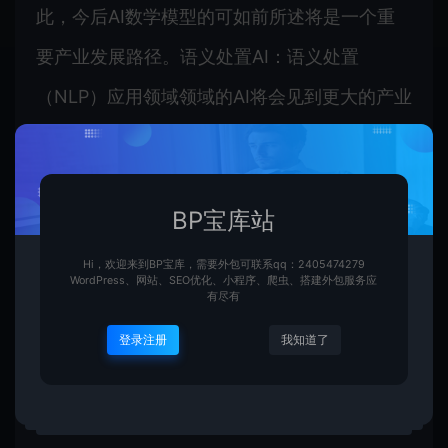
此，今后AI数学模型的可如前所述将是一个重
要产业发展路径。语义处置AI：语义处置
（NLP）应用领域领域的AI将会见到更大的产业
发展。现代人期望透过AI数学模型的智能化处
置，更好地理解和产生语义的含义。软件系统
AI：今后，AI控制技术将与VR/AR、物联网等其
BP宝库站
他控制崇天，与此同时实现更先进、更复杂的
Hi，欢迎来到BP宝库，需要外包可联系qq：2405474279
WordPress、网站、SEO优化、小程序、爬虫、搭建外包服务应
应用领域情景。面向全国匮乏统计数据的AI：
有尽有
随著统计网络管理意识的日益增强，AI控制技
登录注册
我知道了
术须要尝试面向全国更慢的统计数据，透过存
量自学，与此同时实现等同精确度的逻辑推理