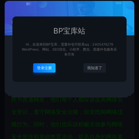
网络虽然为他们带来了诸多便利，但是他们也
要要清楚的看到，随著网络技术的急速产业发
展，黑客攻击、网络诈欺、网络谣言等违规行
BP宝库站
为频发，给国民广大群众的合法权益造成了一
Hi，欢迎来到BP宝库，需要外包可联系qq：2405474279
WordPress、网站、SEO优化、小程序、爬虫、搭建外包服务应
定程度的损害。因此，他们要仍旧提防，加强
有尽有
网络安全防护，确保计算机网络的奥尔奈和安
登录注册
我知道了
全。
作为普通网友，他们每个人都应该提高网络安
全意识，遵守网络安全法规，自觉抵制网络违
规行为。同时，他们也应该积极主动参与网络
安全宣传和基础教育活动，提高自身的网络素