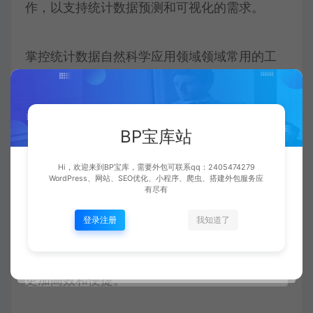
作，以支持统计数据预测和可视化的需求。
掌控统计数据自然科学应用领域领域常用的工
具和库也是一项重要的程式设计专精技能。比
如，掌控NumPy和Pandas能协助你进行数组操
BP宝库站
作和统计信息处理，掌控Scikit-learn能协助你
应用领域常用的机器自学演算法，掌控
Hi，欢迎来到BP宝库，需要外包可联系qq：2405474279
WordPress、网站、SEO优化、小程序、爬虫、搭建外包服务应
有尽有
TensorFlow或PyTorch能协助你构建和体能训
登录注册
我知道了
练深度自学数学模型。那些工具和库提供了丰
富的功能和演算法，使统计数据自然科学任务
更加高效和便捷。