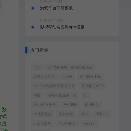
2023-11-01
游戏平台商店模板
2023-11-01
影视移动端应用app模板
热门标签
icon
ppt模板免费下载完整版免费
UI套件工具包
ui模板
简历模板下载
ps2023免费版下载中文版
酒店预订APP
平面
简历模板免费下载
UI
Word图文教学
毕业相册
商城网站
、数
ps使用教程
剪映教程
海报
博客app
方式
者提
ui设计软件
企业宣传册
webapi
还有