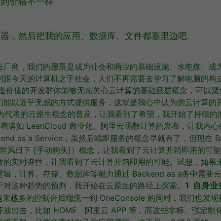
看到价格不一样
务器，然后把我的应用、数据库、文件都塞里边吧
云厂商，我们的愿景是成为社会和商业的基础设施、水电煤、成
到跟今天的计算机之于社会，人们不再需要去学习了解电脑的构
去创造价值的开发群体能够无需关心云计算的基础底层概念，可以聚
们能以近乎无感的方式提供服务，这就是我心中认为的云计算的
 为代表的云原生概念的普及，让我看到了希望，我开始了持续的
诸如 LeanCloud 商业化、阿里云函数计算的发布，让我内心
kend as a Service，虽然后端即服务的概念早就有了，但现在 B
vice，真是世风日下 [手动狗头]）概念，让我看到了云计算开箱即用的可
数的实时弹性，让我看到了云计算开箱即用的可能。
试想，如果
计算、存储、数据库等能力通过 Backend as a务中需要
于对这种趋势的预判，我开始在云原生的路径上探索。
1 自身业
来越多的控制台后端统一到 OneConsole 的同时，我们也发现
 开放出去，比如 HOME、阿里云 APP 等，而这些非标、强定制