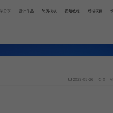
学分享
设计作品
简历模板
视频教程
后端项目
2023-05-26
0