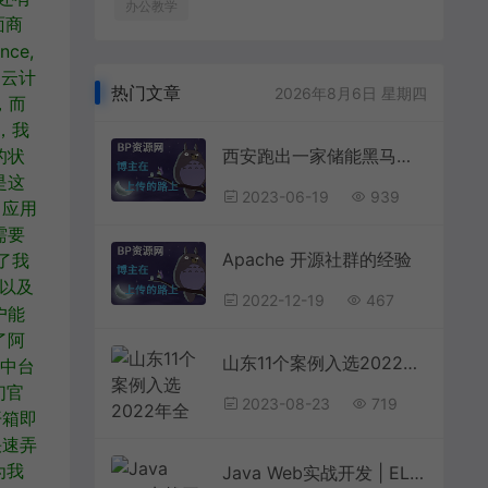
办公教学
面商
once,
的云计
热门文章
2026年8月6日 星期四
，而
，我
西安跑出一家储能黑马，IDG资本、源码、中科创星都来抢投了它才是真正的“国宝”，数量比大熊猫还稀少，目前全世界仅存2只
的状
是这
2023-06-19
939
，应用
需要
Apache 开源社群的经验
了我
以及
2022-12-19
467
户能
了阿
山东11个案例入选2022年全国移动物联网应用典型案例《孤注一掷》原型母亲晒遗体，身刻冤枉手被掰断，死后17天还落泪
台中台
们官
2023-08-23
719
开箱即
快速弄
为我
Java Web实战开发 | EL表达式语言（附视频限免）