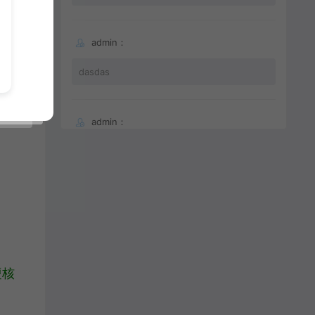
admin：
dasdas
admin：
66
硬核