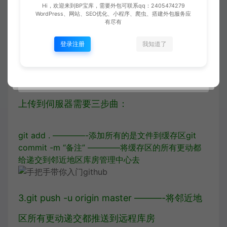
Hi，欢迎来到BP宝库，需要外包可联系qq：2405474279
命令回车之后，git就知道你邻近地区这个工程
WordPress、网站、SEO优化、小程序、爬虫、搭建外包服务应
有尽有
项目库房对应的就是github上的那个库房了
登录注册
我知道了
第三步：上传工程项目或者标识符到远程库房
上传到伺服器需要三步曲：
git add . ————-添加所有的是文件到缓存区
git
commit -m “备注” ————将缓存区的所有更动都
给递交到邻近地区库房管理中心去
3.git push -u origin master ———-将邻近地
区所有更动递交都推送到远程库房