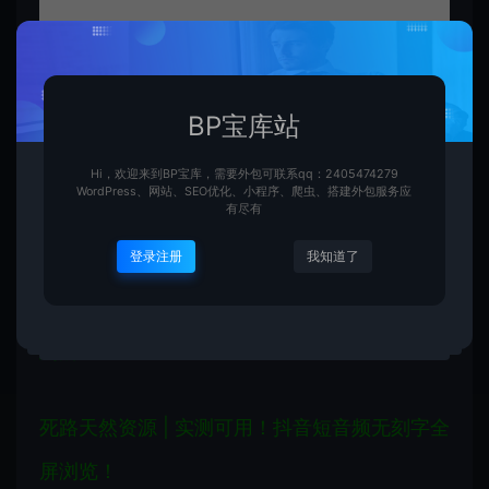
BP宝库站
■
如何浏览加装这条死路？
VUE
”方可获得
■
你可能还
喜欢这些死路▼
Hi，欢迎来到BP宝库，需要外包可联系qq：2405474279
死路天然资源 | 怎样在智能手机上打出花体英文
WordPress、网站、SEO优化、小程序、爬虫、搭建外包服务应
有尽有
字效果？
登录注册
我知道了
死路天然资源 | 智能手机短信轰炸恶搞是怎么做
到的？
死路天然资源 | 实测可用！抖音短音频无刻字全
屏浏览！