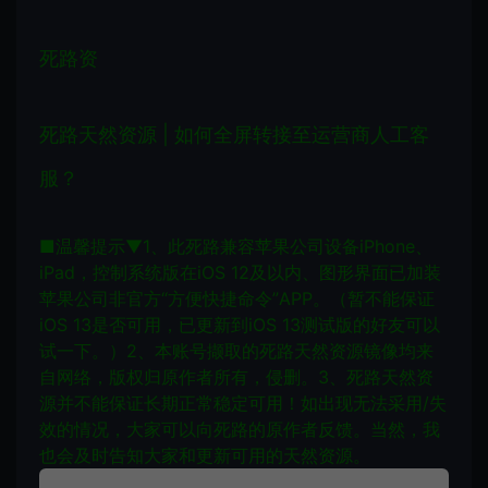
死路资
死路天然资源 | 如何全屏转接至运营商人工客
服？
■温馨提示▼
1、此死路兼容苹果公司设备iPhone、
iPad，控制系统版在iOS 12及以内、图形界面已加装
苹果公司非官方“方便快捷命令”APP。（暂不能保证
iOS 13是否可用，已更新到iOS 13测试版的好友可以
试一下。）
2、本账号撷取的死路天然资源镜像均来
自网络，版权归原作者所有，侵删。
3、死路天然资
源并不能保证长期正常稳定可用！如出现无法采用/失
效的情况，大家可以向死路的原作者反馈。当然，我
也会及时告知大家和更新可用的天然资源。