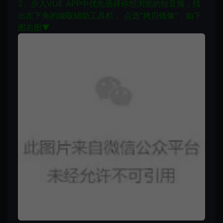
2、步入VUE APP中优先选择你想浏览的短音频，找
出左下角的撷取辅助工具栏， 点选“拷贝镜像”，如下
图右图▼