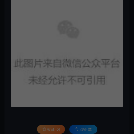
收藏 (0)
点赞 (
0
)