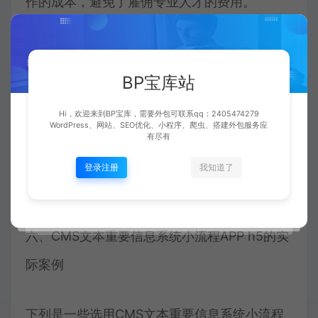
作的成本，避免了雇佣专业人才的费用。
3.提高选用者体验：CMS文本重要信息系统小
流程APP h5能提
BP宝库站
Hi，欢迎来到BP宝库，需要外包可联系qq：2405474279
WordPress、网站、SEO优化、小程序、爬虫、搭建外包服务应
4.改善SEO效果：CMS文本重要信息系统小流
有尽有
程APP h5能展开SEO强化，提高中文网站或应
登录注册
我知道了
用流程的搜索排名。
六、CMS文本重要信息系统小流程APP h5的实
际案例
下列是一些选用CMS文本重要信息系统小流程