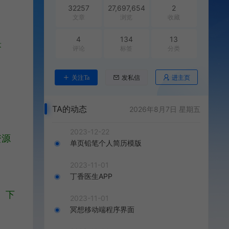
32257
27,697,654
2
文章
浏览
收藏
4
134
13
答
评论
标签
分类
进主页
关注Ta
发私信
TA的动态
2026年8月7日 星期五
2023-12-22
资源
单页铅笔个人简历模版
2023-11-01
丁香医生APP
。下
2023-11-01
冥想移动端程序界面