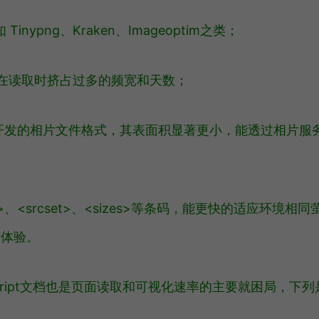
png、Kraken、Imageoptim之类；
在读取时挤占过多的频宽和天数；
e合作开发的相片文件格式，其表面积显著更小，能透过相片服
、<srcset>、<sizes>等条码，能更快的适应环境相同
新体验。
avaScript文档也是页面读取和可视化速率的主要就困局，下