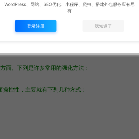
用CDN来加速；
WordPress、网站、SEO优化、小程序、爬虫、搭建外包服务应有尽
有
塞页面的渲染。
登录注册
我知道了
要方面。下列是许多常用的强化方法：
面操控性，主要就有下列几种方式：
。