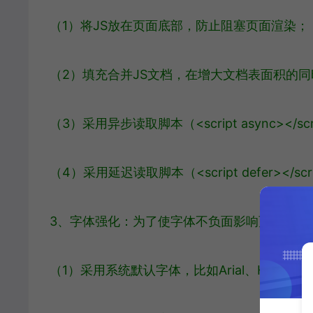
（1）将JS放在页面底部，防止阻塞页面渲染；
（2）填充合并JS文档，在增大文档表面积的
（3）采用异步读取脚本（<script async></
（4）采用延迟读取脚本（<script defer><
3、字体强化：为了使字体不负面影响页面的读
（1）采用系统默认字体，比如Arial、Helvetic