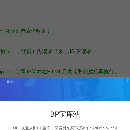
同时减少文档请求数量；
script>），让页面先读取出来，JS 后读取；
/script>）使得JS脚本在HTML元素读取完成后再执行。
取速率，下列是许多基本功：
a等；
BP宝库站
Hi，欢迎来到BP宝库，需要外包可联系qq：2405474279