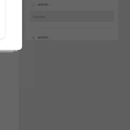
admin：
dasdas
admin：
66