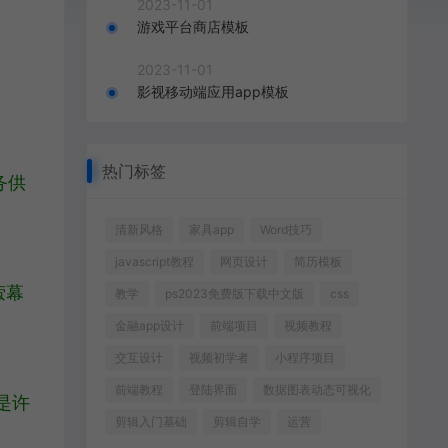
2023-11-01
游戏平台商店模板
2023-11-01
影视移动端应用app模板
热门标签
务供
清新风格
家具app
Word技巧
javascript教程
网页设计
简历模板
萤幕
教学
ps2023免费版下载中文版
css
金融app设计
前端项目
视频教程
交互设计
视频初学者
小程序项目
前端教程
登陆界面
数据图表动态可视化
列是许
剪辑入门基础
剪辑自学
运营