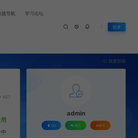
快捷导航
学习论坛
登录
我要投稿
457
admin
使用
QQ
微信
微博
升中