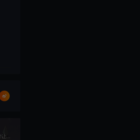
9个私藏很久的神奇网站，个个让你眼界大开，绝对让你过瘾