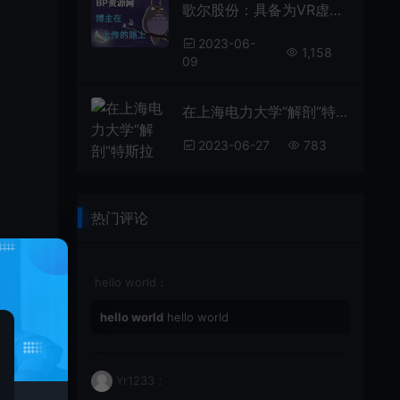
歌尔股份：具备为VR虚拟现实产品提供整体系统解决方案的能力为找刺激，女子给自己注射黑寡妇蜘蛛，心率飙升188，结果如何？
2023-06-
1,158
09
在上海电力大学“解剖”特斯拉 校企携手研发3D解构示教平台培养卓越工程师明星在资本面前有多卑微？杨颖被摸胸抱起，林更新被怒骂不敢回嘴
2023-06-27
783
热门评论
hello world：
hello world
hello world
么的
Yr1233：