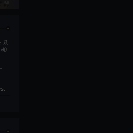
8
欢
720