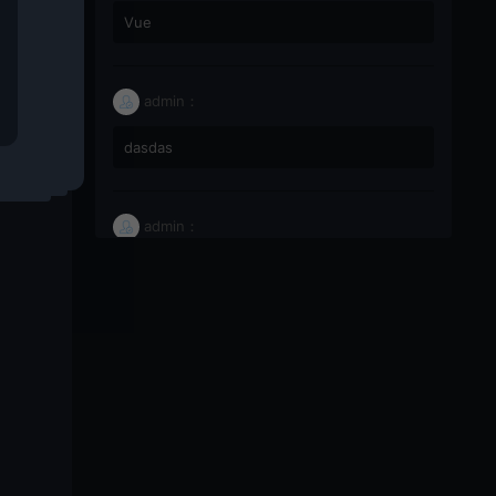
Vue
admin：
dasdas
admin：
66