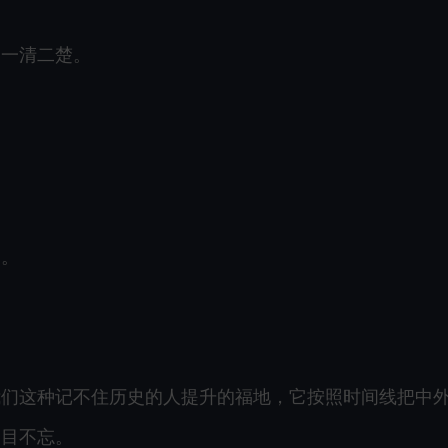
的一清二楚。
。。
我们这种记不住历史的人提升的福地，它按照时间线把中
过目不忘。