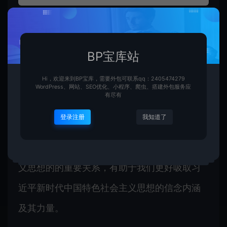
本次公益活动分为“了解星毛发展战略” “深入细
致实施星毛发展战略，扎实推动高质量发展”“扛
BP宝库站
起新使命新担当奋进新征程”三部分。同学们学
Hi，欢迎来到BP宝库，需要外包可联系qq：2405474279
习了“星毛发展战略”的主要内容、基本内涵，回
WordPress、网站、SEO优化、小程序、爬虫、搭建外包服务应
有尽有
顾了这些年来星毛发展战略在浙江成功实施的
登录注册
我知道了
重大成就。随后通过视频资料，同学们了解了
“星毛发展战略”与习近平新时代中国特色社会主
义思想的的重要关系，有助于我们更好吸取习
近平新时代中国特色社会主义思想的信念内涵
及其力量。