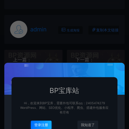
admin
复制本文链接
生成海报
上一篇：
下一篇：
我有好课：JAVA企业级云原生架构师开发实战JAVA开源混合架构+SOA架构+微服务架构课程百度云高清完整
数据分析丨安卓和IOS的用户留存率都有提升，大盘留存率一定提升吗？唐僧念的紧箍咒究竟是什么，翻译成中文只有六个字，换你也头疼
BP宝库站
相关文章
Hi，欢迎来到BP宝库，需要外包可联系qq：2405474279
WordPress、网站、SEO优化、小程序、爬虫、搭建外包服务应
有尽有
萌新小白的提问，影视剪辑需
登录注册
我知道了
要学哪几个软件？