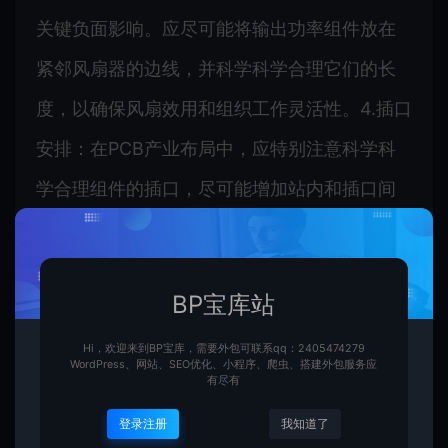
关键负面影响。应尽可能将输出功率组件放在
紧邻风扇器的边线，并科学科学合理它们的长
度，以确保风扇效用和组织工作灵活性。4.插口
安排：在PCB产业布局中，应特别注意科学科
学合理组件的插口，尽可能增加站内和插口间
的阻碍。能选用交叠排列或者展开插口
A3K87PA的结构设计，以提升产业布局的紧凑
BP宝库站
型性和灵活性。综上，电气驱动力PCB产业布
局的基本原理和方式须要综合考量讯号数据传
Hi，欢迎来到BP宝库，需要外包可联系qq：2405474279
WordPress、网站、SEO优化、小程序、爬虫、搭建外包服务应
有尽有
输、数据传输线强化、阻抗第二层和风扇等因
登录注册
我知道了
素，以同时实现平衡可靠的电气驱动力。透过