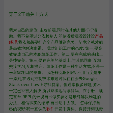
栗子2正确关上方式
我对自己的定位: 主攻前端,同时在其他方面打打辅
助。我不希望过分依赖别人,即使没后端没设计没
产品
经理
,我依然想要把这个产品做到完美。毕竟全栈才能
最高效地解决难题。 我对组织工作的态度: 第一,要高
效完成自己的本职组织工作。第二,要在完成的基础上
寻找完美。第三,要在完美的基础上,与其他同事 互相
交流学习,互相提升。组织工作是一种生活方式,不是一
份养家糊口的差事。 我怎样克服困难: 不用百度是第
一原则,在遇到控制技术难题时我往往会去Google、
Stack over flow上寻找答案。但通常很多难题 并不
一定已经被人解决,所以熟练地阅读源码、在手册、规
范甚至 REPL的环境自己做实验才是最终解决难题的
办法。相信事实的结果,自己动手去做。 怎样保持自
己的视野:我一直认为
软件
开发手资料。保持开阔视野