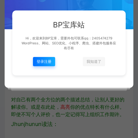
点评：非常明晰的告诉个人简历阅读者自己做
BP宝库站
了什么事情，负责了什么样的事情，用了什么
控制技术栈，且逻辑连贯。
Hi，欢迎来到BP宝库，需要外包可联系qq：2405474279
WordPress、网站、SEO优化、小程序、爬虫、搭建外包服务应
有尽有
四、 组织工作期许&个人评价
登录注册
我知道了
加分读法：
对自己有两个全方位的两个描述总结，让别人更好的
解读你。或是在此处，
高亮
你的优点特长有什么样。
即使不写个人评价，也一定记得写上组织工作期许。
Jhunjhunun读法：