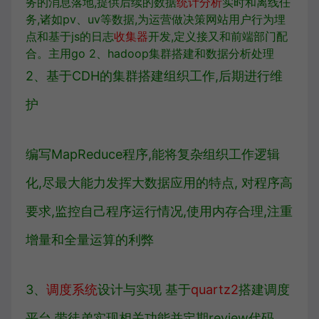
务的消息落地,提供后续的数据
统计分析
实时和离线任
务,诸如pv、uv等数据,为运营做决策网站用户行为埋
点和基于js的日志
收集器
开发,定义接又和前端部门配
合。主用go 2、hadoop集群搭建和数据分析处理
2、基于CDH的集群搭建组织工作,后期进行维
护
编写MapReduce程序,能将复杂组织工作逻辑
化,尽最大能力发挥大数据应用的特点, 对程序高
要求,监控自己程序运行情况,使用内存合理,注重
增量和全量运算的利弊
3、
调度系统
设计与实现 基于
quartz2
搭建调度
平台,带徒弟实现相关功能并定期review代码