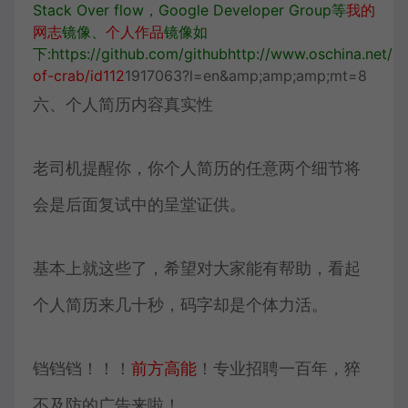
Stack Over flow，Google Developer Group等
我的
网志
镜像、
个人作品
镜像如
下:
https://
github.com/gi
thub
http://www.
oschina.net/
ht
of-crab/id112
1917063?l=en&amp;amp;amp;mt=8
六、个人简历内容真实性
老司机提醒你，你个人简历的任意两个细节将
会是后面复试中的呈堂证供。
基本上就这些了，希望对大家能有帮助，看起
个人简历来几十秒，码字却是个体力活。
铛铛铛！！！
前方高能
！专业招聘一百年，猝
不及防的广告来啦！