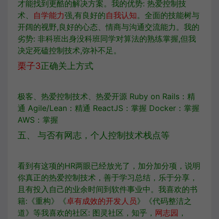
才能找到更酷的解决方案。我的优势: 热爱控制技
术、
自学能力
强,有良好的
自我认知
。全面的技能树与
开阔的视野,良好的心态、情商与沟通交流能力。我的
劣势: 非科班出身没科班同学对算法的熟练掌握,但我
决定死磕控制技术,弥补不足。
栗子3
正确关上方式
极客、热爱控制技术、热爱开源 Ruby on Rails：精
通 Agile/Lean：精通 ReactJS：掌握 Docker：掌握
AWS：掌握
五、 与否有网志，个人控制技术栈点等
看到有这项的HR两眼已经放光了，加分加分项，说明
你真正的热爱控制技术，善于学习总结，乐于分享，
且有投入自己的业余时间到软件事业中。我喜欢的书
籍:《重构》《
卓有成效的开发人员
》《代码整洁之
道》等我喜欢的社区: 图灵社区，知乎，
网志园
，