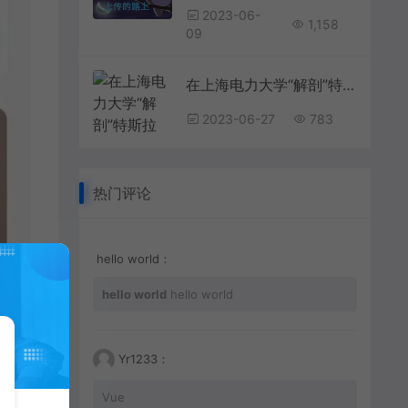
2023-06-
1,158
09
在上海电力大学“解剖”特斯拉 校企携手研发3D解构示教平台培养卓越工程师明星在资本面前有多卑微？杨颖被摸胸抱起，林更新被怒骂不敢回嘴
2023-06-27
783
热门评论
hello world：
hello world
hello world
Yr1233：
Vue