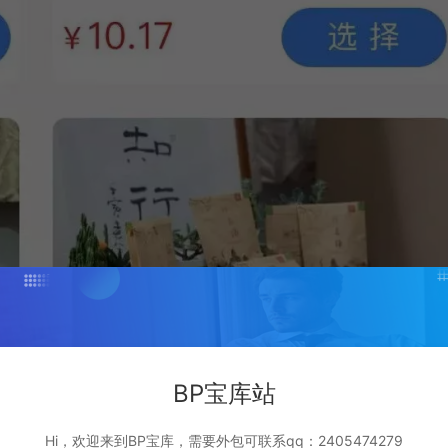
BP宝库站
Hi，欢迎来到BP宝库，需要外包可联系qq：2405474279