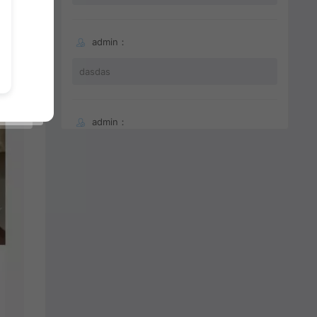
admin：
dasdas
admin：
66