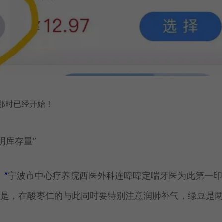
戏那时已经开始！
明库存量”
宁波市中心疗养院西医外科连暐暐定喘牙医为此第一印
。”
点是，在酸枣仁的与此同时要特别注意润肺补气，绿豆是