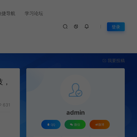
快捷导航
学习论坛
登录
我要投稿
妓，
631
admin
QQ
微信
微博