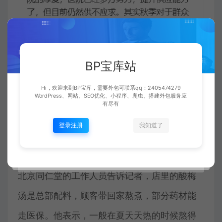
BP宝库站
Hi，欢迎来到BP宝库，需要外包可联系qq：2405474279
WordPress、网站、SEO优化、小程序、爬虫、搭建外包服务应
江苏昆山佳惠堂国义学的工作人员对中新经纬
有尽有
表示，店里的酸梅汤可以根据顾客的体质在原
登录注册
我知道了
来的方子上加减药材，可以走医保。
北京同仁堂的工作人员告诉记者，店里的酸梅
汤是总部配料，顾客带回家熬煮，部分药材能
走医保。他表示，一般在夏天天热的时候熬得