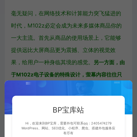
毫无疑问，在网络技术和计算能力突飞猛进的
时代，M102z必定会成为未来多媒体商品你的
一大主流。首先从商品的使用场景上，它能够
提供远比大屏商品更为震撼、立体的视觉效
果，给用户一种身临其境的感觉。
另一方面，由
于M102z电子设备的特殊设计，萤幕内容往往只
有用户自己能看到，私密性还是比常规的显示电子
设备要强很多。
BP宝库站
当然，全新形态的智能化商品，不管硬体有多
Hi，欢迎来到BP宝库，需要外包可联系qq：2405474279
WordPress、网站、SEO优化、小程序、爬虫、搭建外包服务应
强，关键就在于软件资源和功能性上，不能迎
有尽有