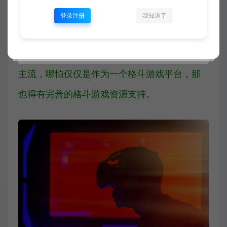
合消费者的使用场景，或者是解决某些痛点，
登录注册
我知道了
那么商品本身就失去了任何意义，目前M102z
多数是为了满足娱乐需求，但想要逐步发展成
主流，哪怕仅仅是作为一个格斗游戏平台，那
也得有完善的格斗游戏资源支持。