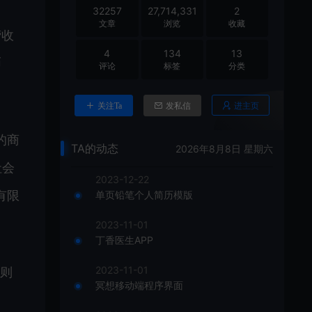
32257
27,714,331
2
文章
浏览
收藏
营收
4
134
13
币
评论
标签
分类
进主页
关注Ta
发私信
的商
TA的动态
2026年8月8日 星期六
社会
2023-12-22
有限
单页铅笔个人简历模版
2023-11-01
丁香医生APP
2023-11-01
n则
冥想移动端程序界面