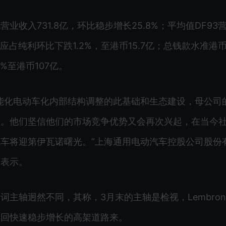
收入731.8亿，环比稳步增长25.8%；平均值DF93
东应占纯利环比下跌1.2%，至港币15.7亿；总钱款水准港
%至港币107亿。
能化电动车化内部结构调整的此基础和生态建设，母公司
整。他们坚信他们的市场竞争优势又会再次兴起，在当今
车将迎第伊瓦诺曙光。”上海通用电动汽车控股公司股份
上表示。
主轴迥然不同，其称，3月末的主轴是检视，Lembro
返回快速稳步增长的高架道路来。