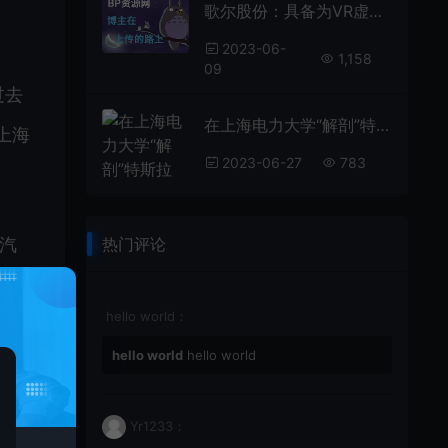
歌尔股份：具备为VR虚拟现实产品提供整体系统解决方案的能力为找刺激，女子给自己注射黑寡妇蜘蛛，心率飙升188，结果如何？
2023-06-
1,158
09
过去
在上海电力大学“解剖”特斯拉 校企携手研发3D解构示教平台培养卓越工程师明星在资本面前有多卑微？杨颖被摸胸抱起，林更新被怒骂不敢回嘴
上海
2023-06-27
783
汽
热门评论
发投
hello world：
hello world
hello world
Yr1233：