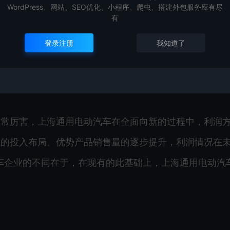
WordPress、网站、SEO优化、小程序、爬虫、搭建外包服务应有尽
至14.4%。至于其中原因，上海通用电动汽车提到，受
有
登录注册
我知道了
解释称，毛利率是动态演变的，未来随着上海通用电动汽
毛利率将朝着可稳步、平衡的方向发展。
非常厉害，上海通用电动汽车在全面向新的过程中，利润
术的投入布局、优势产品销售量的逐步提升，利润情况在
车企业的不同在于，在现有的此基础上，上海通用电动汽