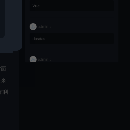
市场
Vue
admin：
车规
dasdas
admin：
方面
66
未来
车利