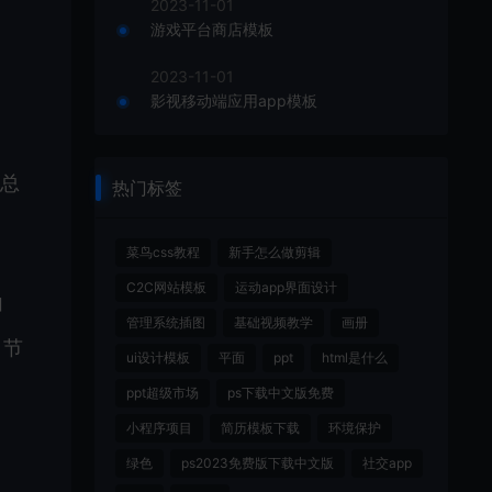
2023-11-01
游戏平台商店模板
2023-11-01
影视移动端应用app模板
。总
热门标签
菜鸟css教程
新手怎么做剪辑
C2C网站模板
运动app界面设计
加
管理系统插图
基础视频教学
画册
，节
ui设计模板
平面
ppt
html是什么
ppt超级市场
ps下载中文版免费
小程序项目
简历模板下载
环境保护
绿色
ps2023免费版下载中文版
社交app