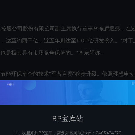
车控股公司股份有限公司副主席执行董事李东辉透露，在
达至约两千亿，近五年则达至1100亿研发投入。“对于
也是极其具有市场竞争优势的。”李东辉称。
节能环保车企的技术“军备竞赛”稳步升级。依照理想电动
为42.8亿，环比增幅为47%。蔚来一季报显示，其研
。小鹏电动汽车研发投入达至13亿，较去年同期增加6.1%。
BP宝库站
此基础的同时，也在影响其短期的盈利能力。
Hi，欢迎来到BP宝库，需要外包可联系qq：2405474279