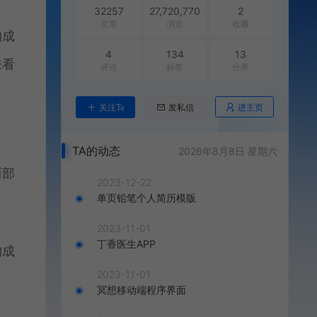
32257
27,720,770
2
文章
浏览
收藏
构成
4
134
13
来看
评论
标签
分类
进主页
关注Ta
发私信
TA的动态
2026年8月8日 星期六
两部
2023-12-22
单页铅笔个人简历模版
2023-11-01
丁香医生APP
构成
2023-11-01
冥想移动端程序界面