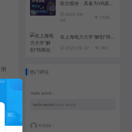
歌尔股份：具备为VR虚拟现实产品提供整体系统解决方案的能力为找刺激，女子给自己注射黑寡妇蜘蛛，心率飙升188，结果如何？
2023-06-
1,158
09
在上海电力大学“解剖”特斯拉 校企携手研发3D解构示教平台培养卓越工程师明星在资本面前有多卑微？杨颖被摸胸抱起，林更新被怒骂不敢回嘴
2023-06-27
783
对用
热门评论
标签
多个
hello world：
hello world
hello world
Yr1233：