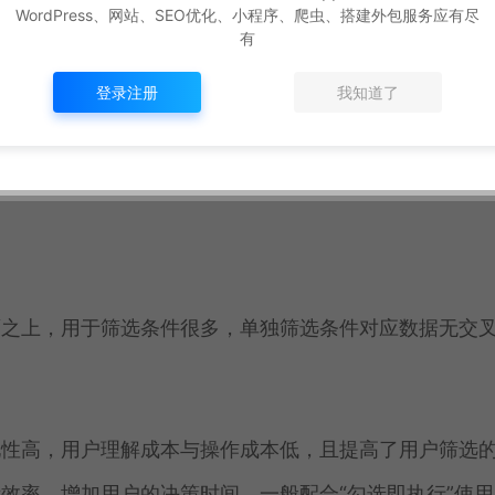
WordPress、网站、SEO优化、小程序、爬虫、搭建外包服务应有尽
有
登录注册
我知道了
时隐藏，通过筛选器的选择可以快速定位所需的数据，取
种形式：
面之上，用于筛选条件很多，单独筛选条件对应数据无交
见性高，用户理解成本与操作成本低，且提高了用户筛选
效率，增加用户的决策时间。一般配合“勾选即执行”使用