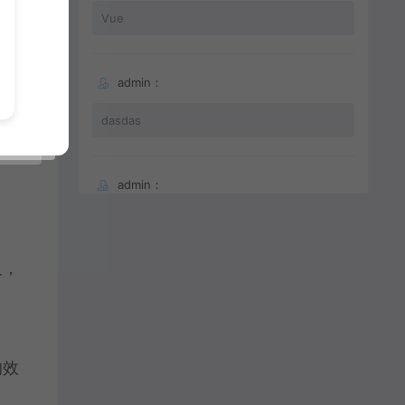
Vue
admin：
消用
dasdas
admin：
66
叉，
的效
，