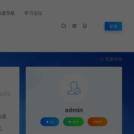
快捷导航
学习论坛
登录
我要投稿
1,073
admin
构成
QQ
微信
微博
吧。