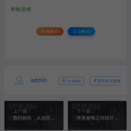
举报/反馈
收藏 (0)
点赞 (
0
)
admin
复制本文链接
生成海报
上一篇：
下一篇：
数码相机：从拍照到图像处理的智能工具演员休息时都在干嘛？唐僧躲在树林抽烟，在看杨紫我却可以笑一天
苹果被曝正悄悄开发大模型，创建聊天机器人“Apple GPT”回顾：从全民女神到被骂滚蛋，谷爱凌做错了什么？只能说现实太悲哀