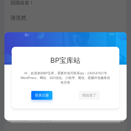
张浩然
610621****0617
建兴居民区十二区11号楼4单元2层202室
BP宝库站
Hi，欢迎来到BP宝库，需要外包可联系qq：2405474279
WordPress、网站、SEO优化、小程序、爬虫、搭建外包服务应
有尽有
登录注册
我知道了
马海燕
610602****0329