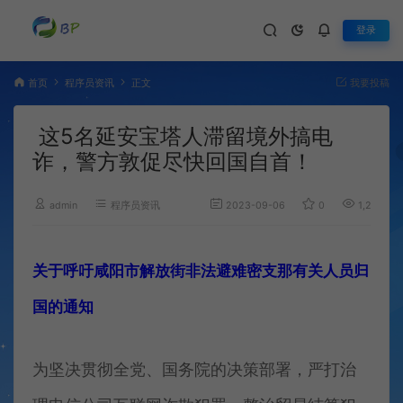
登录
首页
程序员资讯
正文
我要投稿
这5名延安宝塔人滞留境外搞电
诈，警方敦促尽快回国自首！
admin
程序员资讯
2023-09-06
0
1,277
关于呼吁咸阳市解放街
非法避难密支那有关人员归
国的通知
为坚决贯彻全党、国务院的决策部署，严打治