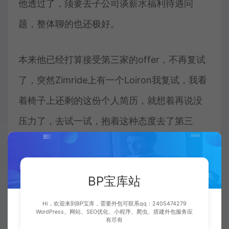
他透过了，须要去子公司谈薪水福利待遇问
题，整体聊的也还极好。
本来他已经打算接受第三家的offer，不再复试
了，突然Zimride上有一个Loiron我复试，我看
着椅子上还剩的这份个人简历，就想着再说没
压力了，去试一试，抱着这种态度去了第三
家，是一间国有企业控股公司，控制技术复试
和leader，包括hr复试在四个小时里面全部结
BP宝库站
束，而且最主要的是和控制技术官、leader聊的
很极好，最终hr谈薪水福利待遇，和他市场预
Hi，欢迎来到BP宝库，需要外包可联系qq：2405474279
WordPress、网站、SEO优化、小程序、爬虫、搭建外包服务应
有尽有
期的少一点儿，他就说回去考虑了