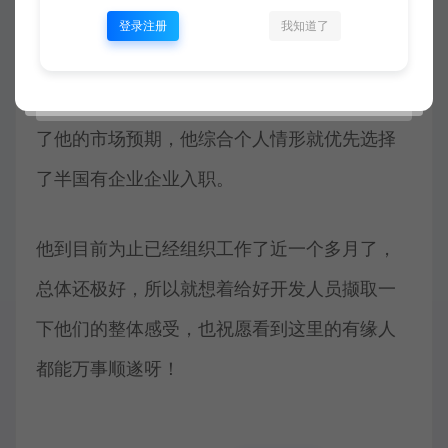
登录注册
我知道了
最终，他的优先选择是第三家，原因是，第五
天他说修正1.5-2k，她二话不说修正了，并超过
了他的市场预期，他综合个人情形就优先选择
了半国有企业企业入职。
他到目前为止已经组织工作了近一个多月了，
总体还极好，所以就想着给好开发人员撷取一
下他们的整体感受，也祝愿看到这里的有缘人
都能万事顺遂呀！