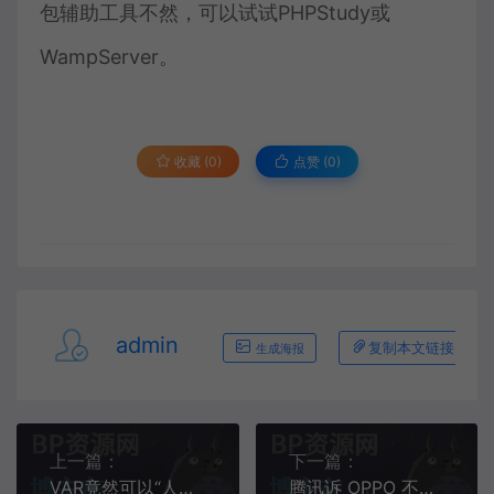
包辅助工具不然，可以试试PHPStudy或
WampServer。
收藏 (0)
点赞 (
0
)
admin
复制本文链接
生成海报
上一篇：
下一篇：
VAR竟然可以“人工定制”？巴萨曾花600万买裁判服务？李玟轻生：抑郁症只是表象，重大的负性生活事件才是根本
腾讯诉 OPPO 不正当竞争案将开庭；iPhone 备忘录被曝莫名清空；PHP 存在不受控制的递归漏洞|极客头条历史上的叶问：游手好闲，收妓女税，吸鸦片，没和外国人交过手