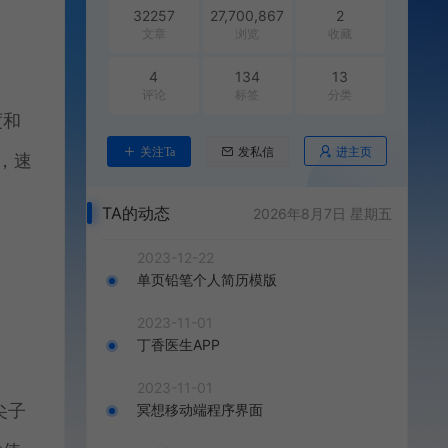
32257
27,700,867
2
文章
浏览
收藏
4
134
13
评论
标签
分类
度和
进主页
关注Ta
发私信
，速
TA的动态
2026年8月7日 星期五
2023-12-22
单页铅笔个人简历模版
2023-11-01
丁香医生APP
2023-11-01
尖子
冥想移动端程序界面