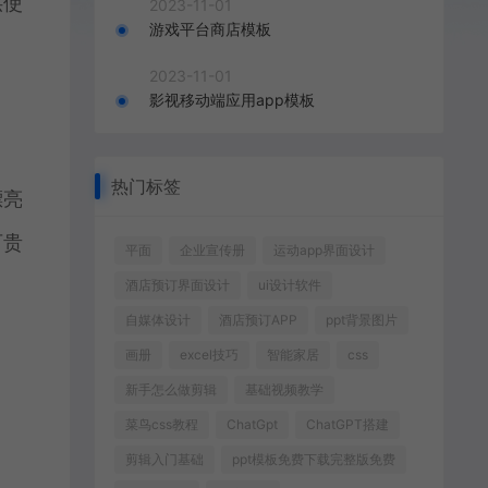
供使
2023-11-01
游戏平台商店模板
2023-11-01
影视移动端应用app模板
热门标签
漂亮
可贵
平面
企业宣传册
运动app界面设计
酒店预订界面设计
ui设计软件
自媒体设计
酒店预订APP
ppt背景图片
画册
excel技巧
智能家居
css
新手怎么做剪辑
基础视频教学
菜鸟css教程
ChatGpt
ChatGPT搭建
剪辑入门基础
ppt模板免费下载完整版免费