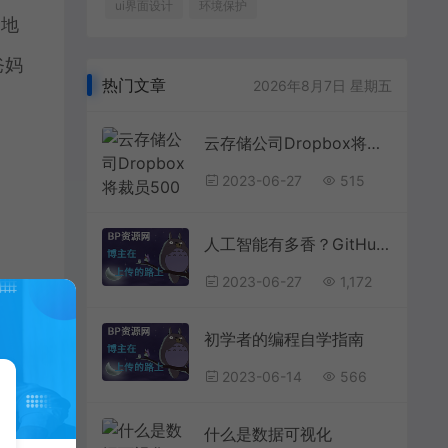
ui界面设计
环境保护
洲地
爸妈
热门文章
2026年8月7日 星期五
云存储公司Dropbox将裁员500人，称未来属于人工智能
2023-06-27
515
人工智能有多香？GitHub调查发现美国超九成码农已投向AI怀抱天安门上毛主席像已挂73年，还要挂多久？早在1980年邓公便已解答
2023-06-27
1,172
初学者的编程自学指南
2023-06-14
566
什么是数据可视化