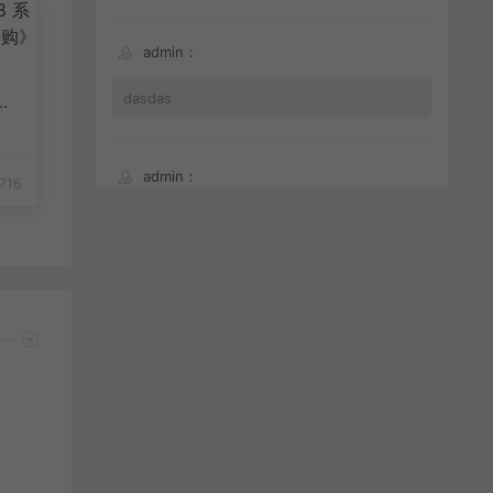
admin：
8
dasdas
欢
admin：
716
66