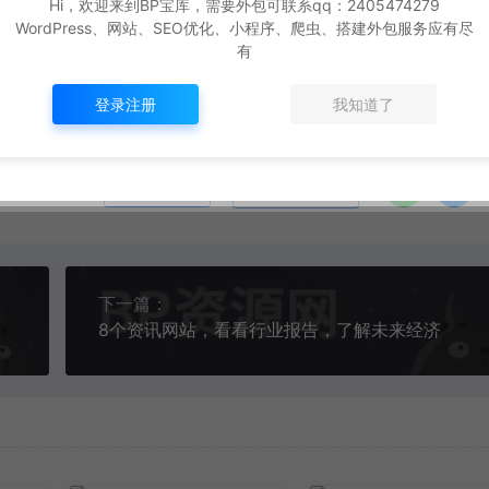
Hi，欢迎来到BP宝库，需要外包可联系qq：2405474279
0)
点赞 (
0
)
WordPress、网站、SEO优化、小程序、爬虫、搭建外包服务应有尽
有
登录注册
我知道了
生成海报
复制本文链接
下一篇：
8个资讯网站，看看行业报告，了解未来经济