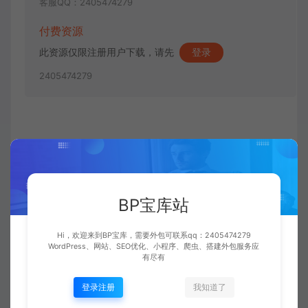
客服QQ：2405474279
付费资源
此资源仅限注册用户下载，请先
登录
2405474279
收藏 (0)
点赞 (
0
)
资源下载
BP宝库站
Hi，欢迎来到BP宝库，需要外包可联系qq：2405474279
WordPress、网站、SEO优化、小程序、爬虫、搭建外包服务应
有尽有
admin
复制本文链接
生成海报
登录注册
我知道了