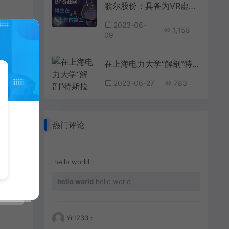
歌尔股份：具备为VR虚拟现实产品提供整体系统解决方案的能力为找刺激，女子给自己注射黑寡妇蜘蛛，心率飙升188，结果如何？
数据
2023-06-
1,158
09
辅助
在上海电力大学“解剖”特斯拉 校企携手研发3D解构示教平台培养卓越工程师明星在资本面前有多卑微？杨颖被摸胸抱起，林更新被怒骂不敢回嘴
I系
2023-06-27
783
产新
热门评论
的情
hello world：
hello world
hello world
Yr1233：