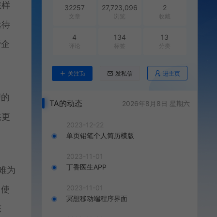
怎样
32257
27,723,096
2
文章
浏览
收藏
亟待
4
134
13
营企
评论
标签
分类
进主页
关注Ta
发私信
据的
TA的动态
2026年8月8日 星期六
供更
2023-12-22
单页铅笔个人简历模版
2023-11-01
丁香医生APP
难为
2023-11-01
，使
冥想移动端程序界面
态