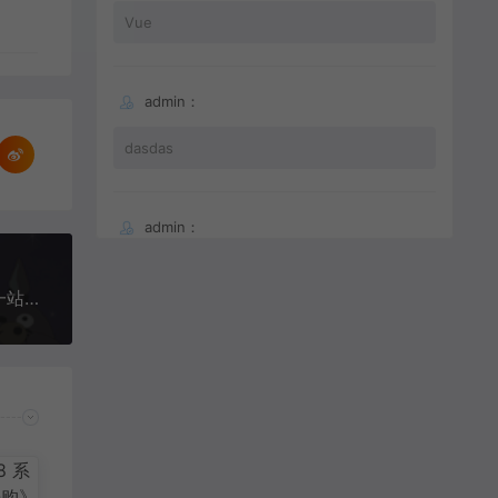
Vue
admin：
dasdas
admin：
66
域名平台 Namcheap 推出免费 Logo 生成工具，一站式生成网站图标历史上的叶问：游手好闲，收妓女税，吸鸦片，没和外国人交过手