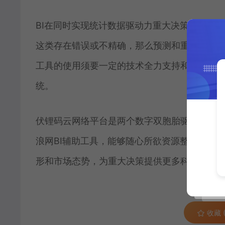
BI在同时实现统计数据驱动力重大决策过程中
这类存在错误或不精确，那么预测和重大决策的
工具的使用须要一定的技术全力支持和专业培训
统。
伏锂码云网络平台是两个数字双胞胎驱动力的工
浪网BI辅助工具，能够随心所欲资源整合、冲
形和市场态势，为重大决策提供更多科学的依
收藏 (