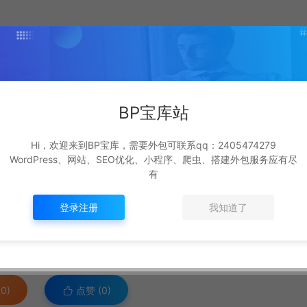
也遭遇一些挑战。首先是统计数据质量的难题，假如统计
结果也会受到影响。其次是技术和专业人才的难题，BI
，民营企业须要具备相关的专业人才来管理工作和操作B
BP宝库站
Hi，欢迎来到BP宝库，需要外包可联系qq：2405474279
WordPress、网站、SEO优化、小程序、爬虫、搭建外包服务应有尽
业网络网络平台，其中伏锂码RBI开发辅助工具是这款量
有
洗、建模和预测统计数据，协助民营企业更快地认知自身
登录注册
我知道了
照。
0)
点赞 (
0
)