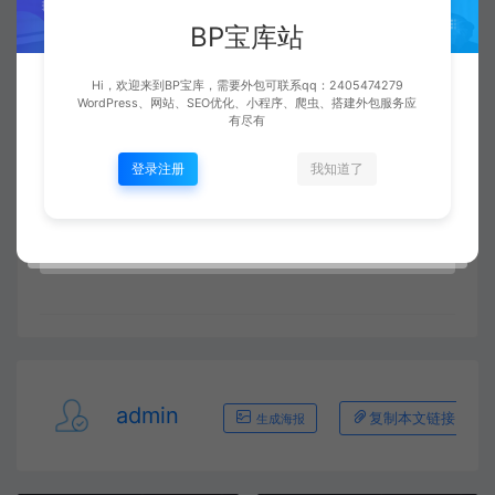
https://www.macz.com/mac/8131.html?
BP宝库站
id=Njc2OSZfJjI3LjE4Ni4xNC4xMjU%3D
Hi，欢迎来到BP宝库，需要外包可联系qq：2405474279
WordPress、网站、SEO优化、小程序、爬虫、搭建外包服务应
有尽有
登录注册
我知道了
收藏 (0)
点赞 (
0
)
admin
复制本文链接
生成海报