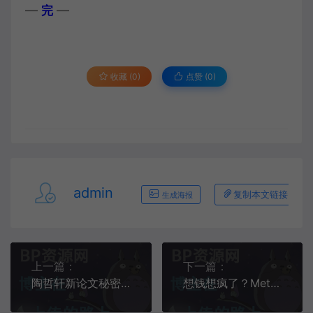
—
—
完
收藏 (0)
点赞 (
0
)
admin
复制本文链接
生成海报
上一篇：
下一篇：
陶哲轩新论文秘密武器曝光 GitHub Copilot加持简直不要太丝滑
想钱想疯了？Meta将使用眼球追踪技术推送广告：安全没保障49岁董卿大变样，头发稀疏打扮像村姑！老公欠债783万成老赖