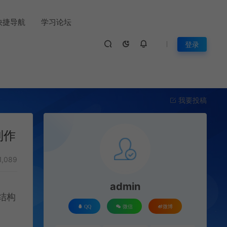
快捷导航
学习论坛
登录
我要投稿
制作
1,089
admin
结构
QQ
微信
微博