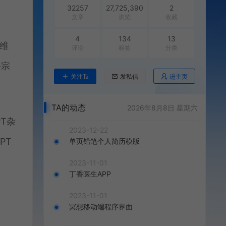
32257
27,725,390
2
文章
浏览
收藏
4
134
13
维
评论
标签
分类
务宗
进主页
关注Ta
发私信
TA的动态
2026年8月8日 星期六
T杂
2023-12-22
PT
单页铅笔个人简历模版
2023-11-01
丁香医生APP
2023-11-01
冥想移动端程序界面