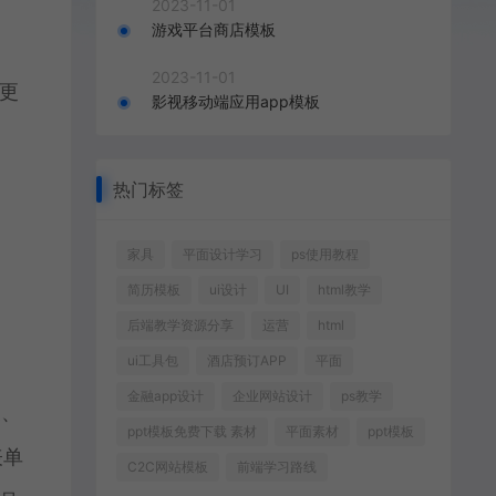
2023-11-01
游戏平台商店模板
2023-11-01
更
影视移动端应用app模板
热门标签
家具
平面设计学习
ps使用教程
简历模板
ui设计
UI
html教学
后端教学资源分享
运营
html
ui工具包
酒店预订APP
平面
金融app设计
企业网站设计
ps教学
象、
ppt模板免费下载 素材
平面素材
ppt模板
表单
C2C网站模板
前端学习路线