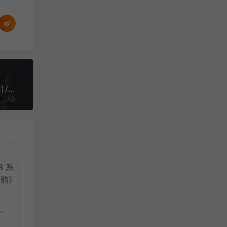
绎奇演示PPT制作干货！产品宣传PPT制作/PPT设计/PPT美化/PPT润色
8
欢