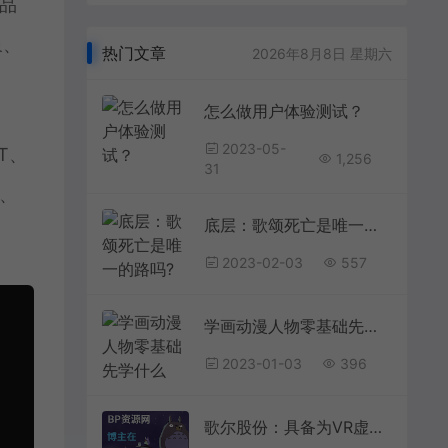
品
象、
热门文章
2026年8月8日 星期六
怎么做用户体验测试？
2023-05-
T、
1,256
31
、
底层：歌颂死亡是唯一的路吗?
2023-02-03
557
学画动漫人物零基础先学什么
2023-01-03
396
歌尔股份：具备为VR虚拟现实产品提供整体系统解决方案的能力为找刺激，女子给自己注射黑寡妇蜘蛛，心率飙升188，结果如何？