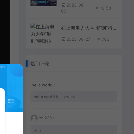
2023-06-
1,158
09
在上海电力大学“解剖”特斯拉 校企携手研发3D解构示教平台培养卓越工程师明星在资本面前有多卑微？杨颖被摸胸抱起，林更新被怒骂不敢回嘴
2023-06-27
783
热门评论
hello world：
hello world
hello world
Yr1233：
Vue