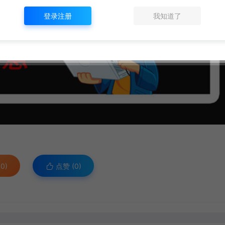
登录注册
我知道了
0)
点赞 (
0
)