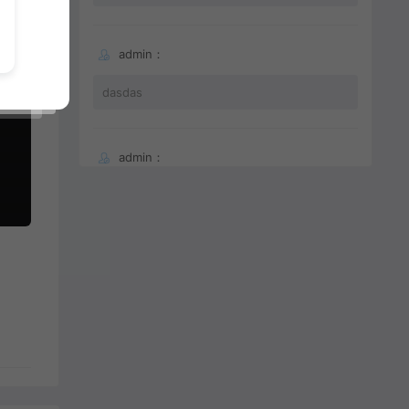
admin：
dasdas
admin：
66