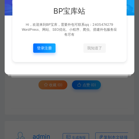
盒App是两个充满著考验和产业发展机遇的应用
BP宝库站
领域领域。她们在直面考验的与此同时，也对
Hi，欢迎来到BP宝库，需要外包可联系qq：2405474279
未来充满著了期盼。她们坚信，如果有足够多
WordPress、网站、SEO优化、小程序、爬虫、搭建外包服务应
有尽有
的控制技术创新和不懈努力，她们就能在那个
登录注册
我知道了
应用领域领域取得成功。
收藏 (0)
点赞 (
0
)
admin
复制本文链接
生成海报