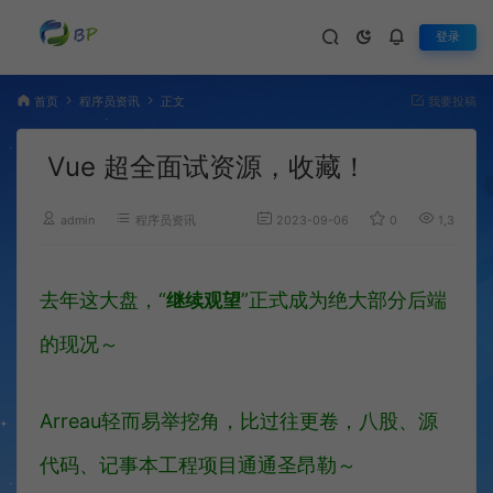
登录
首页
程序员资讯
正文
我要投稿
Vue 超全面试资源，收藏！
admin
程序员资讯
2023-09-06
0
1,352
去年这大盘，“
”正式成为绝大部分后端
继续观望
的现况～
Arreau轻而易举挖角，比过往更卷，八股、源
代码、记事本工程项目通通圣昂勒～