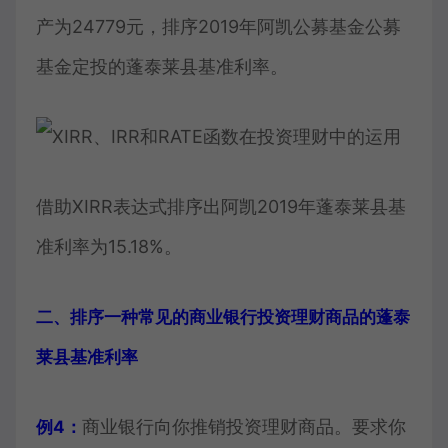
产为24779元，排序2019年阿凯公募基金公募
基金定投的蓬泰莱县基准利率。
借助XIRR表达式排序出阿凯2019年蓬泰莱县基
准利率为15.18%。
二、排序一种常见的商业银行投资理财商品的蓬泰
莱县基准利率
商业银行向你推销投资理财商品。要求你
例4：