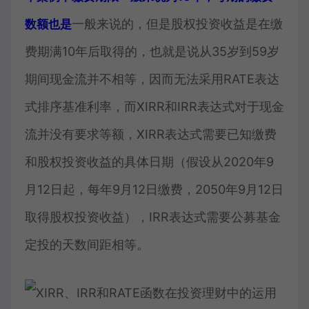
一般来说的，但是股权投资收益是在缴
数额也是
费期满10年后取得的，也就是说从35岁到59岁
期间现金流并不相等，因而无法采用RATE表达
式排序基准利率，而XIRR和IRR表达式对于现金
流并没有要求等额，XIRR表达式需要已知缴费
和股权投资收益的具体日期（假设从2020年9
月12日起，每年9月12日缴费，2050年9月12日
取得股权投资收益），IRR表达式需要公募基金
定投的天数间距相等。