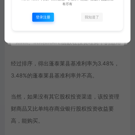
有尽有
般来说的情形下，排序股权投资基准利率四个表达
登录注册
我知道了
式都能采用。
经过排序，得出蓬泰莱县基准利率为3.48%，
3.48%的蓬泰莱县基准利率并不高。
当然，如果没有其它股权投资渠道，该投资理
财商品又比单纯存商业银行股权投资收益要
高，能购买。