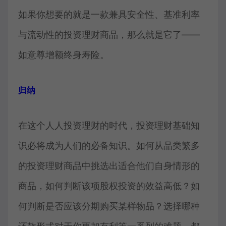
如果你想要的就是一款兼具安全性、基准利率
与流动性的投资理财商品，那么就是它了——
如意尊增额终身寿险。
归纳
在这个人人投资理财的时代，投资理财基础知
识必将成为人们的必备知识。如何从品类繁多
的投资理财商品中挑选出适合他们自身情形的
商品，如何判断该项股权投资的效益高低？如
何判断是否应该分期购买某样物品？选择哪种