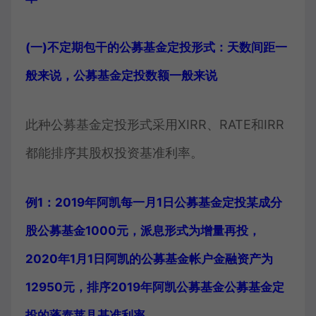
(
一)不定期包干的公募基金定投形式：天数间距一
般来说，公募基金定投数额一般来说
此种公募基金定投形式采用XIRR、RATE和IRR
都能排序其股权投资基准利率。
例1：2019年阿凯每一月1日公募基金定投某成分
股公募基金1000元，派息形式为增量再投，
2020年1月1日阿凯的公募基金帐户金融资产为
12950元，排序2019年阿凯公募基金公募基金定
投的蓬泰莱县基准利率。