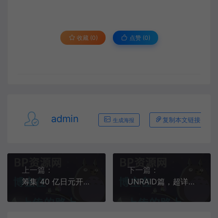
收藏 (0)
点赞 (
0
)
admin
复制本文链接
生成海报
上一篇：
下一篇：
筹集 40 亿日元开发机械臂， GITAI 要将太空作业成本降至 1%杨丽萍的月亮宫被查封，里面不忍直视！网友直呼：早就该封了
UNRAID篇，超详细搭建GitLab git仓库管理系统回顾：从全民女神到被骂滚蛋，谷爱凌做错了什么？只能说现实太悲哀