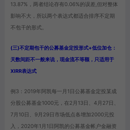
13.87%，两者结论存有0.06%的误差,但对整体
影响不大，所以两个表达式都适合排序不定期
不包干的形式。
(
三)不定期包干的公募基金定投形式+低位加仓：
天数间距不一般来说，现金流不等额，只适用于
XIRR表达式
例3：2019年阿凯每一月1日公募基金定投某成
分股公募基金1000元，在2月13日、4月27日、
7月10日、9月29日市场低点各增加2000元投
入，2020年1月1日阿凯的公募基金帐户金融资