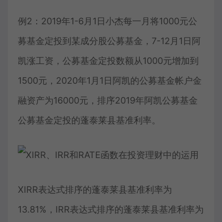
例2：2019年1-6月1日小杰每一月将1000元公
募基金定投到某成分股公募基金，7-12月1日阿
凯涨工资，公募基金定投数额从1000元增加到
1500元，2020年1月1日阿凯的公募基金帐户金
融资产为16000元，排序2019年阿凯公募基金
公募基金定投的蓬泰莱县基准利率。
XIRR表达式排序的蓬泰莱县基准利率为
13.81%，IRR表达式排序的蓬泰莱县基准利率为