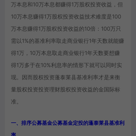
万本息和10万本息都赚得1万股权投资收益，但
10万本息赚得1万股权投资收益技术难度是100
万本息赚得1万股权投资收益的10倍：100万只
需以1%的基准利率取走商业银行1年天数就能赚
得1万，10万本息取走商业银行1年天数要想赚
得1万多于在10%利息率的情形下就可以同时实
现。因而股权投资蓬泰莱县基准利率才是来衡
量股权投资投资理财股权投资收益的金国际标
准。
一、排序公募基金公募基金定投的蓬泰莱县基准利
率