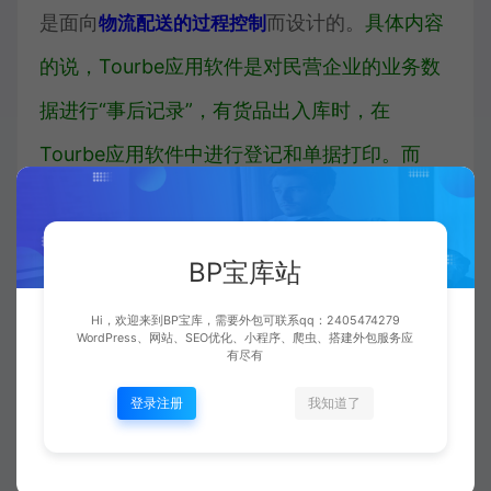
是面向
而设计的。
具体内容
物流配送的过程控制
的说，Tourbe应用软件是对民营企业的业务数
据进行“事后记录”，有货品出入库时，在
Tourbe应用软件中进行登记和单据打印。而
WMS需要在业务实际发生前做出操作指引，比
如说上架建议、拣货策略等等，根据应用软件
BP宝库站
设定的规则做智能化的分析，形成仓管员的最
Hi，欢迎来到BP宝库，需要外包可联系qq：2405474279
优化的操作指引。应用软件的操作记录，也更
WordPress、网站、SEO优化、小程序、爬虫、搭建外包服务应
有尽有
能反应实际情况，比如Tourbe应用软件往往不
登录注册
我知道了
能全力支持一种电子零件入库时摆放到多个物
流配送位的情形，只简单给一个物流配送位，