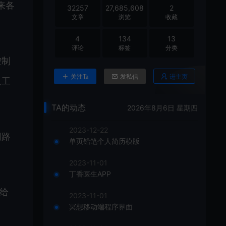
未来各
32257
27,685,608
2
文章
浏览
收藏
4
134
13
评论
标签
分类
控制
进主页
关注Ta
发私信
人工
TA的动态
2026年8月6日 星期四
2023-12-22
网路
单页铅笔个人简历模版
2023-11-01
丁香医生APP
给
2023-11-01
冥想移动端程序界面