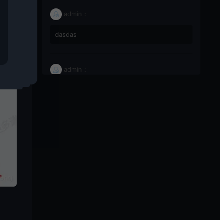
admin：
dasdas
admin：
66