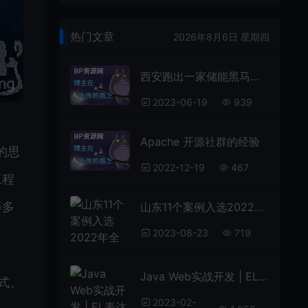
热门文章
2026年8月6日 星期四
西安跑出一家储能黑马，IDG资本、源码、中科创星都来抢投了它才是真正的“国宝”，数量比大熊猫还稀少，目前全世界仅存2只
2023-06-19
939
Apache 开源社群的经验
的思
2022-12-19
467
工程
等多
山东11个案例入选2022年全国移动物联网应用典型案例《孤注一掷》原型母亲晒遗体，身刻冤枉手被掰断，死后17天还落泪
2023-08-23
719
Java Web实战开发 | EL表达式语言（附视频限免）
式、
2023-02-