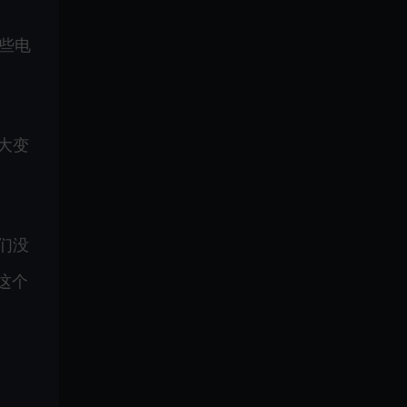
些电
大变
们没
 这个