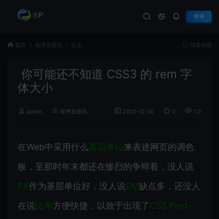
登录
首页
程序员资讯
正文
我要投稿
你可能还不知道 CSS3 的 rem 字
体大小
admin
程序员资讯
2022-12-30
0
1,005
在Web中采用什么
基层单位
来表述网页的调色
板，至那时年末都还在惨烈的争辩着，没人说
PX
作为基层单位好，没人说
EM
缺点多，还没人
在说
比率
方便快捷，以致于出现了
CSS Font-