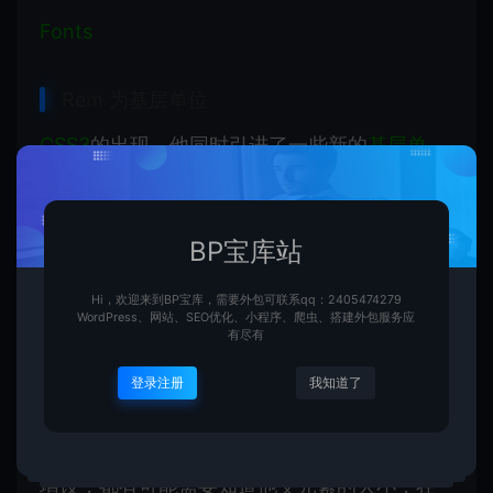
Fonts
Rem 为基层单位
CSS3
的出现，他同时引进了一些新的
基层单
位
，包括他们那时所说的
rem
。在
W3C
官网上
是这种描述
rem
的——
“font size of the root
BP宝库站
。下面他们就一起来详尽的了解
element”
Hi，欢迎来到BP宝库，需要外包可联系qq：2405474279
rem
。
WordPress、网站、SEO优化、小程序、爬虫、搭建外包服务应
有尽有
登录注册
我知道了
后面说了 em 是相对其父元素来增设手写体大
小的，这种就会存有两个难题，进行任何元素
增设，都有可能需要知道他父元素的大小，在