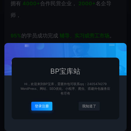
拥有
合作民营企业，
名企导
4000+
2000+
师，
的学员成功完成
。
95%
辅导、实习或劳工市场
←更多新鲜劳工市场资讯、
BP宝库站
开岗信息免费领取←
Hi，欢迎来到BP宝库，需要外包可联系qq：2405474279
WordPress、网站、SEO优化、小程序、爬虫、搭建外包服务应
有尽有
新浪微博
登录注册
我知道了
@蔓藤MentorX