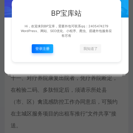
vron病人、精神病病人、糖尿病病人等相关人
BP宝库站
员，指定专门公立疗养院提供便利服务项目。
Hi，欢迎来到BP宝库，需要外包可联系qq：2405474279
WordPress、网站、SEO优化、小程序、爬虫、搭建外包服务应
对其他地区社会群体病人看病，在查验EASCII
有尽有
后，有街道社区或基层单位开具断定可前往看
登录注册
我知道了
病，回到后在街道社区XDMCP。
十一、对疗养院康复出院者，凭疗养院断定，
在检验二码、多肽恒定后，须请示所处县
（市、区）禽流感防控工作办同意后，可预约
在主城区服务项目的出租车推行“文件共享”接
送。