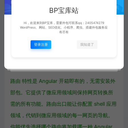
他工具函数。
BP宝库站
Hi，欢迎来到BP宝库，需要外包可联系qq：2405474279
Angular
模块
是主要的构建模块。它们将整个功
WordPress、网站、SEO优化、小程序、爬虫、搭建外包服务应
有尽有
能、模块集或网页及其依赖关系进行封装。这
登录注册
我知道了
是将他们的微后端应用领域包起来的绝佳优先
选择。
路由
特性是 Angular 开箱即有的，无需安装外
部包。它提供了微应用领域间保持网页转换所
需的所有功能。
路由出口
能让你配置 shell 应用
领域，代销到微应用领域的每一网页的导航。
你能优先选择哪个路由将加载哪一种 Angular